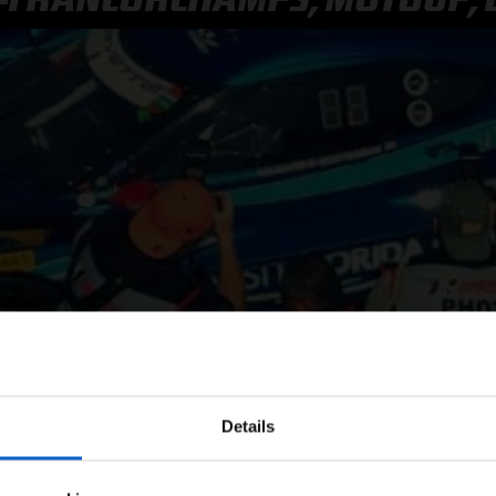
F1 TEAMS KAMPIOENSCHAP
MAX VERSTAPPEN
RACE GEMIST
AANMELDEN NIEUWSBRIEF
NEEM CONTACT OP
WELKOM BIJ GRAND PRIX RADIO
Details
Ben je 24 jaar of ouder?
corchamps, MotoGP, DTM, WTCC, TUDOR
ertentie instellingen aan en klik hieronder om door te gaan naar 