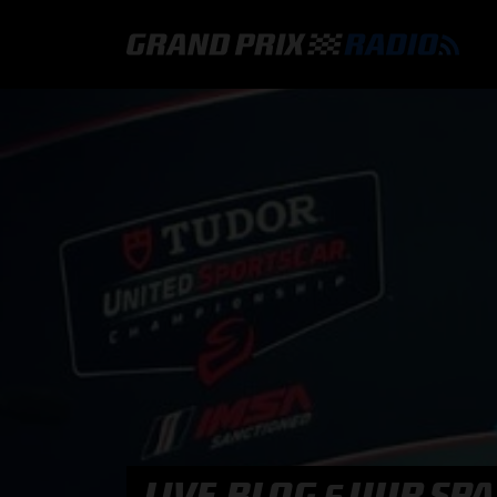
GRAND PRIX RADIO
HOE TE BELUISTEREN?
ONLINE RADIO LUISTEREN
GRAND PRIX RADIO APP
PROGRAMMERING
COMMENTATOREN
LIVE-BLOG 6 UUR SP