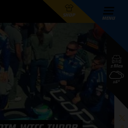
SHOP
MENU
R GRAND PRIX RADIO
2 files
DERS
16°
D PRIX RADIO TEAM
D PRIX RADIO ACTIES
DTM, WTCC, TUDOR