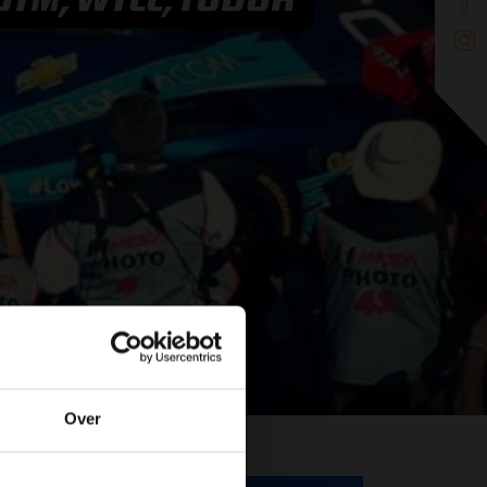
Over
de website!