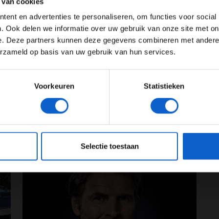
 van cookies
Advertentie instellingen
ent en advertenties te personaliseren, om functies voor social
Toon alle alcoholische drankenadvertenties (18+)
. Ook delen we informatie over uw gebruik van onze site met on
e. Deze partners kunnen deze gegevens combineren met andere i
Toon alle kansspelenadvertenties (24+)
erzameld op basis van uw gebruik van hun services.
Meer informatie?
Voorkeuren
Statistieken
JONGER DAN 24
24 JAAR OF OUDER
eeg ons
privacybeleid
voor meer informatie over gegevensgebruik en -bes
Selectie toestaan
26
06-08-2026