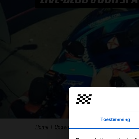
PODCASTS
HOE TE BELUISTEREN?
PODCAST PRESENTATOREN
PODCAST F1 AAN TAFEL
PODCAST AUTOSPORT AAN TAFEL
Toestemming
Home
Updates
LIVE-blog 6 Uur Spa-Fran
Pas je adv