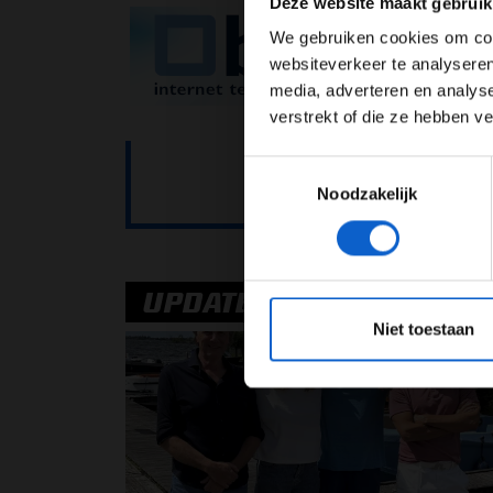
Deze website maakt gebruik
We gebruiken cookies om cont
websiteverkeer te analyseren
media, adverteren en analys
verstrekt of die ze hebben v
Toestemmingsselectie
Noodzakelijk
UPDATES
*Raadpl
Niet toestaan
07-08-20