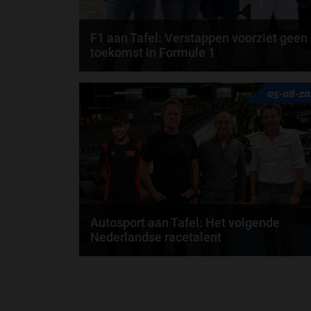
F1 aan Tafel: Verstappen voorziet geen
toekomst in Formule 1
Max Verstappen wil géén Formule 1-team, de FIA e
05-08-20
de motorfabrikanten zaten niet op één lijn en...
door
de redactie van Grand Prix Radio
Autosport aan Tafel: Het volgende
Nederlandse racetalent
Hoe klim je naar te top in de racewereld? Wat is er
nodig om alles uit je carrière te halen? En hoe...