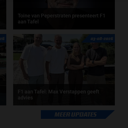
Toine van Peperstraten presenteert F1
aan Tafel
n
Rob van Someren, Beitske Visser en Frans
26
03-08-2026
Verschuur schuiven aan in de nieuwe F1 aan Tafel.
Iedere...
door
Tim Koenders
F1 aan Tafel: Max Verstappen geeft
advies
Max Verstappen adviseert Red Bull. Gaat George
MEER UPDATES
Russell weg bij Mercedes? En moet de budgetcap...