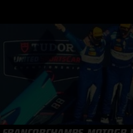
GRAND PRIX UPDATES
OVE
F1 UPDATES
FOUN
F1 KWALIFICATIES
GRAN
F1 RACES
GRAN
F1 KALENDER
F1 COUREURS KAMPIOENSCHAP
A-FRANCORCHAMPS, MOTOGP, 