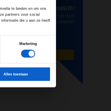
BLIJF OP DE HOOGTE!
 media te bieden en om ons
ze partners voor social
SCHRIJF JE IN VOOR ONZE
nformatie die u aan ze heeft
NIEUWSBRIEF
Marketing
AANMELDEN
cherming.
Alles toestaan