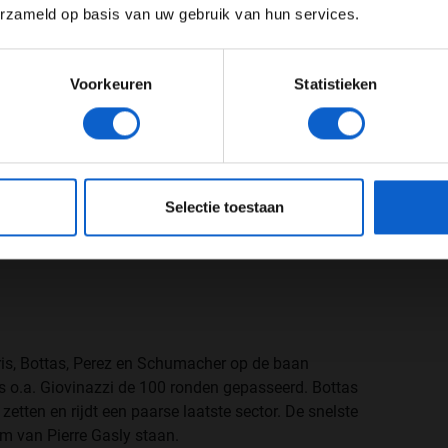
erzameld op basis van uw gebruik van hun services.
Meer informatie?
Voorkeuren
Statistieken
JONGER DAN 24
24 JAAR OF OUDER
eeg ons
privacybeleid
voor meer informatie over gegevensgebruik en -bes
Selectie toestaan
ter.com/PKazZUQFCd
ris, Bottas, Perez en Schumacher op de baan
s o.a. Giovinazzi de 100 ronden gepasseerd. Bottas
 zetten en rijdt een paarse laatste sector. De snelste
am van Pierre Gasly staan.