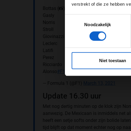
verstrekt of die ze hebben v
Bottas (📸)
Gasly
Toestemmingsselectie
Norris
Noodzakelijk
Stroll
Giovinazzi
Leclerc
Latifi
*Raadpl
Perez
Niet toestaan
Ricciardo
Alonso
#F1
#F1Testing
@Aramco
pic.twit
— Formula 1 (@F1)
March 13, 2021
Update 16.30 uur
Met nog dertig minuten op de klok zijn Nor
aanwezig. De Mexicaan is inmiddels net al
heeft een setje softs onder zijn bolide laten
tijd blijft op dat moment echter nog op na