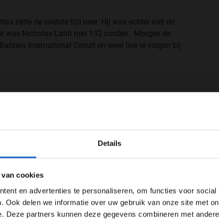
tas zette de snelste tijd neer. Hij was echter niet de
at was Nicholas Latifi met 132 ronden. Morgen de
ahrein International Circuit en weer live te volgen bij
WELKOM BIJ GRAND PRIX RADIO
Details
Ben je 24 jaar of ouder?
ertentie instellingen aan en klik hieronder om door te gaan naar 
 van cookies
Advertentie instellingen
ent en advertenties te personaliseren, om functies voor social
Toon alle alcoholische drankenadvertenties (18+)
. Ook delen we informatie over uw gebruik van onze site met on
e. Deze partners kunnen deze gegevens combineren met andere i
Toon alle kansspelenadvertenties (24+)