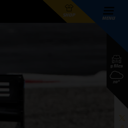
SHOP
MENU
R GRAND PRIX RADIO
9 files
DERS
20°
D PRIX RADIO TEAM
D PRIX RADIO ACTIES