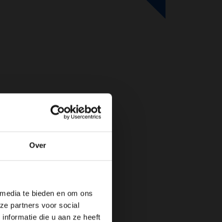
Over
de website!
 media te bieden en om ons
ze partners voor social
nformatie die u aan ze heeft