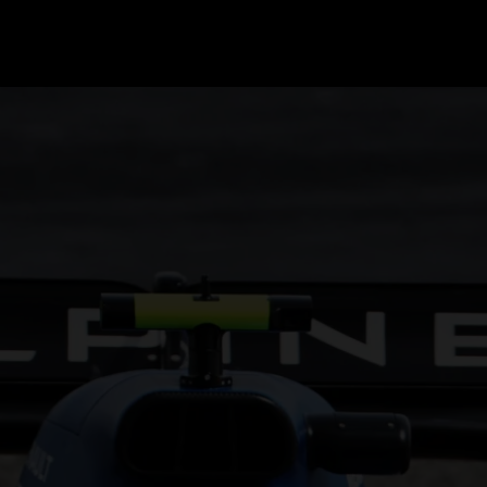
GRAND PRIX UPDATES
OVE
F1 UPDATES
FOUN
F1 KWALIFICATIES
GRAN
F1 RACES
GRAN
F1 KALENDER
F1 COUREURS KAMPIOENSCHAP