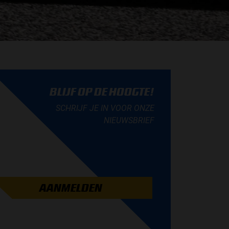
BLIJF OP DE HOOGTE!
SCHRIJF JE IN VOOR ONZE
NIEUWSBRIEF
AANMELDEN