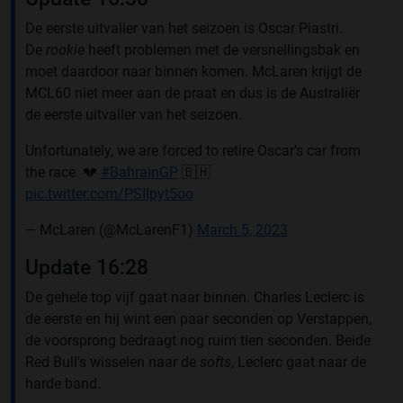
De eerste uitvaller van het seizoen is Oscar Piastri.
De
rookie
heeft problemen met de versnellingsbak en
moet daardoor naar binnen komen. McLaren krijgt de
MCL60 niet meer aan de praat en dus is de Australiër
de eerste uitvaller van het seizoen.
Unfortunately, we are forced to retire Oscar's car from
the race. 💔
#BahrainGP
🇧🇭
pic.twitter.com/PSIIpyt5oo
— McLaren (@McLarenF1)
March 5, 2023
Update 16:28
De gehele top vijf gaat naar binnen. Charles Leclerc is
de eerste en hij wint een paar seconden op Verstappen,
de voorsprong bedraagt nog ruim tien seconden. Beide
Red Bull's wisselen naar de
softs
, Leclerc gaat naar de
harde band.