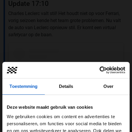
Update 17:10
Charles Leclerc valt stil! Het houdt niet op voor Ferrari,
vorig seizoen kende het team grote problemen. Nu valt
de auto van Leclerc opnieuw stil. Er komt een
virtual
safetycar
op de baan.
Toestemming
Details
Over
Deze website maakt gebruik van cookies
We gebruiken cookies om content en advertenties te
WELKOM BIJ GRAND PRIX RADIO
personaliseren, om functies voor social media te bieden
View this post on Instagram
en om ons websiteverkeer te analyseren. Ook delen we