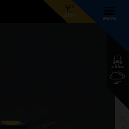
SHOP
MENU
R GRAND PRIX RADIO
2 files
DERS
16°
D PRIX RADIO TEAM
D PRIX RADIO ACTIES