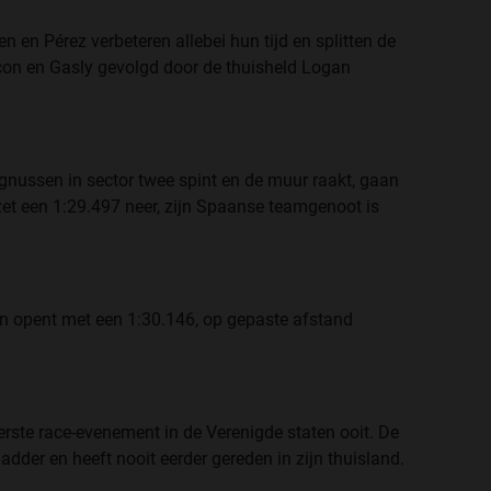
 en Pérez verbeteren allebei hun tijd en splitten de
Ocon en Gasly gevolgd door de thuisheld Logan
agnussen in sector twee spint en de muur raakt, gaan
c zet een 1:29.497 neer, zijn Spaanse teamgenoot is
en opent met een 1:30.146, op gepaste afstand
erste race-evenement in de Verenigde staten ooit. De
dder en heeft nooit eerder gereden in zijn thuisland.