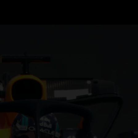
GRAND PRIX UPDATES
OVE
F1 UPDATES
FOUN
F1 KWALIFICATIES
GRAN
F1 RACES
GRAN
F1 KALENDER
F1 COUREURS KAMPIOENSCHAP