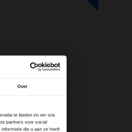
Over
de website!
 media te bieden en om ons
ze partners voor social
nformatie die u aan ze heeft