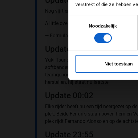
Update 00:15
verstrekt of die ze hebben v
Nog vijftien minuten te gaan en dit is de t
Toestemmingsselectie
A little over 15 minutes to go in second pra
Noodzakelijk
— Formula 1 (@F1)
May 5, 2023
Update 00:10
*Raadpl
Yuki Tsunoda verremt zich. De Japanner is 
Niet toestaan
softbanden weggooien. Tsunoda kan nog nie
teamgenoot de Vries doet het nog minder. 
herstellen, hij staat nu laatste.
Update 00:02
Elke rijder heeft nu een tijd neergezet op 
plek. Beide Ferrari's staan boven hem en Ve
plek rijdt Fernando Alonso en op de achtste
Update 23:55