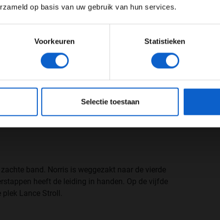
erzameld op basis van uw gebruik van hun services.
Meer informatie?
ussenstand.
ctice 👀
#MiamiGP
#F1
pic.twitter.com/2rn7N22yqh
Voorkeuren
Statistieken
JONGER DAN 24
24 JAAR OF OUDER
eeg ons
privacybeleid
voor meer informatie over gegevensgebruik en -bes
bezig aan een pushlap, maar kan zijn setje
Selectie toestaan
t echt potten breken met een negentiende tijd, zijn
Nyck de Vries kan zijn dramatische weekend nog niet
de zachte band. Norris is weggezakt naar de vierde
rstappen heeft de leiding in handen. Op de vijfde
 plek Lance Stroll.