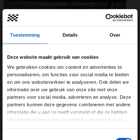
Toestemming
Details
Over
Deze website maakt gebruik van cookies
Foto: Red Bull Content Pool
We gebruiken cookies om content en advertenties te
GT3-race
WELKOM BIJ GRAND PRIX RADIO
personaliseren, om functies voor social media te bieden
Zaterdag 27 september rijdt de Nederlander in de
en om ons websiteverkeer te analyseren. Ook delen we
negende race van de Nürburgring Langstrecken-Serie
informatie over uw gebruik van onze site met onze
Ben je 24 jaar of ouder?
(NLS). Hij gaat rijden in een voor hem bekende auto.
partners voor social media, adverteren en analyse. Deze
Pas je advertentie instellingen aan en klik hieronder om
Eerder dit jaar reed hij een ronderecord in een Ferrari
partners kunnen deze gegevens combineren met andere
door te gaan naar de website!
296 GT3. Samen met zijn teamgenoot Chris Lulham
informatie die u aan ze heeft verstrekt of die ze hebben
komt hij uit voor Emil Frey Racing.
verzameld op basis van uw gebruik van hun services.
Advertentie instellingen
Lees ook:
Opmars Verstappen slecht nieuws voor
Toon alle alcoholische drankenadvertenties (18+)
Toestemmingsselectie
Norris: "Team moet Piastri nu gaan bevoordelen"
Toon alle kansspelenadvertenties (24+)