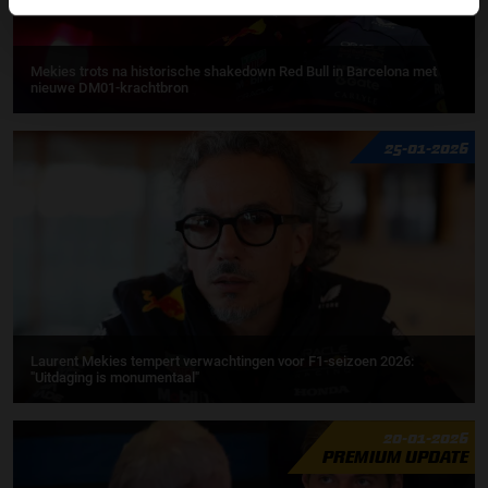
Mekies trots na historische shakedown Red Bull in Barcelona met
nieuwe DM01-krachtbron
25-01-2026
Laurent Mekies tempert verwachtingen voor F1-seizoen 2026:
"Uitdaging is monumentaal"
20-01-2026
PREMIUM UPDATE