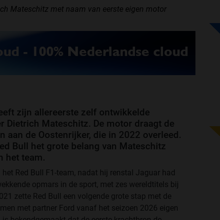
trich Mateschitz met naam van eerste eigen motor
ft zijn allereerste zelf ontwikkelde
 Dietrich Mateschitz. De motor draagt de
aan de Oostenrijker, die in 2022 overleed.
d Bull het grote belang van Mateschitz
n het team.
het Red Bull F1-team, nadat hij renstal Jaguar had
kende opmars in de sport, met zes wereldtitels bij
 2021 zette Red Bull een volgende grote stap met de
samen met partner Ford vanaf het seizoen 2026 eigen
, is bekendgemaakt dat de eerste krachtbron de