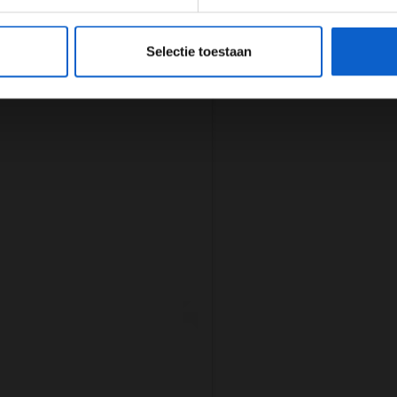
eeg ons
privacybeleid
voor meer informatie over gegevensgebruik en -bes
Selectie toestaan