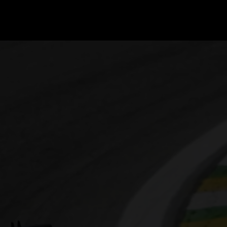
GRAND PRIX UPDATES
OVE
F1 UPDATES
FOUN
F1 KWALIFICATIES
GRAN
F1 RACES
GRAN
F1 KALENDER
F1 COUREURS KAMPIOENSCHAP