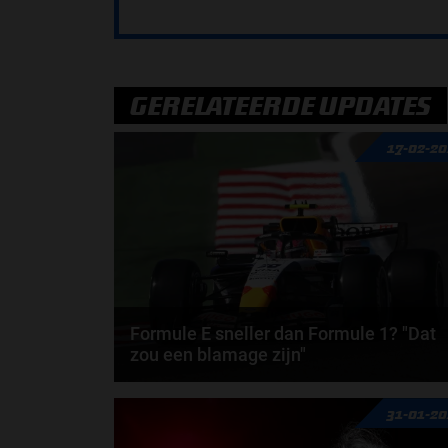
GERELATEERDE UPDATES
17-02-2
Formule E sneller dan Formule 1? "Dat
zou een blamage zijn"
Volgens voormalig Formule E-kampioen Lucas di
31-01-2
Grassi zijn Formule E-auto’s binnen een paar jaar
op...