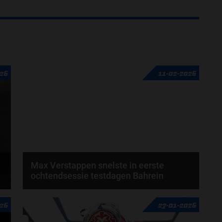
026
11-02-2026
Max Verstappen snelste in eerste
ochtendsessie testdagen Bahrein
Max Verstappen heeft de ochtendsessie van de
026
27-01-2026
eerste testdag in Bahrein als snelste afgesloten...