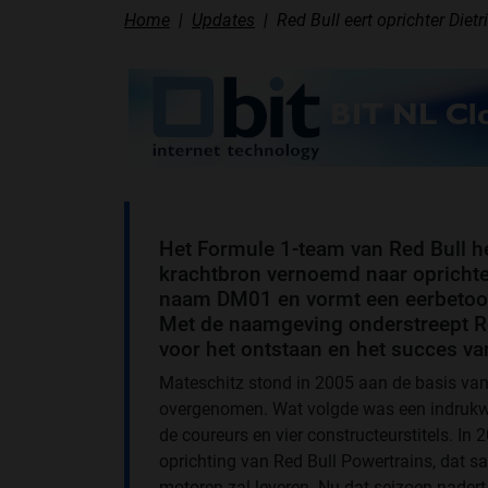
Home
Updates
Red Bull eert oprichter Die
Het Formule 1-team van Red Bull hee
krachtbron vernoemd naar oprichter
naam DM01 en vormt een eerbetoon 
Met de naamgeving onderstreept Re
voor het ontstaan en het succes va
Mateschitz stond in 2005 aan de basis van 
overgenomen. Wat volgde was een indrukwek
de coureurs en vier constructeurstitels. In
oprichting van Red Bull Powertrains, dat 
motoren zal leveren. Nu dat seizoen nadert