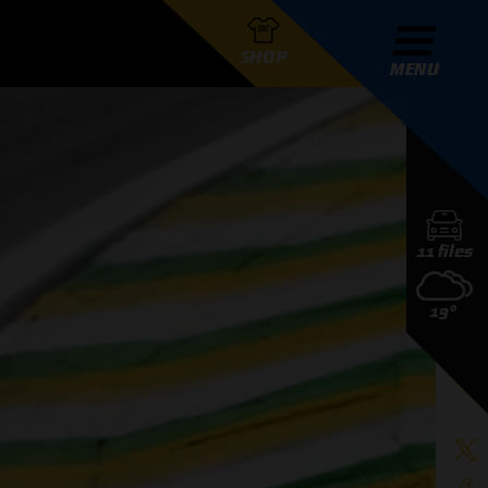
SHOP
MENU
R GRAND PRIX RADIO
11 files
DERS
19°
D PRIX RADIO TEAM
D PRIX RADIO ACTIES