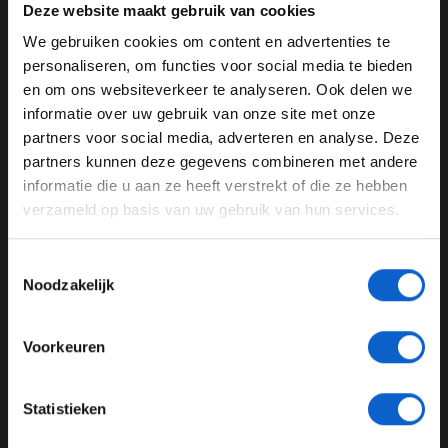
Deze website maakt gebruik van cookies
Volg VT1 mét beeld via de F1 Pro tv-app en het Ziggo
Totaalpakket. Of
luister
naar de updates bij ons van
We gebruiken cookies om content en advertenties te
WELKOM BIJ GRAND PRIX RADIO
Olav Mol en volg deze liveblog!
personaliseren, om functies voor social media te bieden
en om ons websiteverkeer te analyseren. Ook delen we
Update 12:15
informatie over uw gebruik van onze site met onze
Ben je 24 jaar of ouder?
Code rood! Robert Kubica, staat achterstevoren in de
partners voor social media, adverteren en analyse. Deze
Pas je advertentie instellingen aan en klik hieronder om
grindbak en komt er niet meer uit. In de vernieuwde
partners kunnen deze gegevens combineren met andere
door te gaan naar de website!
bocht 10 gaat Kubica iets te hard op zijn gas en beland
informatie die u aan ze heeft verstrekt of die ze hebben
in het grind. Hij probeert er nog uit te komen, maar de
verzameld op basis van uw gebruik van hun services.
Advertentie instellingen
auto staat muurvast.
Toon alle alcoholische drankenadvertenties (18+)
Toestemmingsselectie
🚩 RED FLAG 🚩
Toon alle kansspelenadvertenties (24+)
Noodzakelijk
Kubica beaches himself in the gravel at Turn 10
Meer informatie?
#SpanishGP
🇪🇸
#F1
pic.twitter.com/VVHfd0L1bK
Voorkeuren
— Formula 1 (@F1)
May 7, 2021
JONGER DAN 24
Statistieken
Update 12:05
24 JAAR OF OUDER