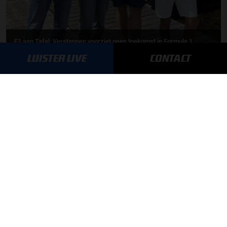
F1 aan Tafel: Verstappen voorziet geen toekomst in Formule 1
LUISTER LIVE
CONTACT
06-08-2026
Toine van Peperstraten presenteert F1 aan Tafel
05-08-2026