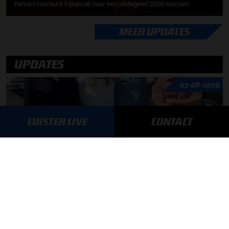
Ferrari-coureurs kijken uit naar een uitdagend 2026-seizoen
MEER UPDATES
UPDATES
07-08-2026
LUISTER LIVE
CONTACT
F1 aan Tafel: Verstappen voorziet geen toekomst in Formule 1
06-08-2026