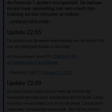
de Formule 1 anders voorgesteld. De Italiaan
moest naar aanleiding van een crash zijn
training na tien minuten al staken.
--LIVEBLOG GESLOTEN--
Update 22:05
De uitslag van de eerste vrije training van de Grand Prix
van de Verenigde Staten is als volgt:
All the numbers from FP1 ⏱️
#USGP
#F1
pic.twitter.com/ZJku2hb6sM
— Formula 1 (@F1)
October 21, 2022
Update 22:00
De vlag hangt! Carlos Sainz heeft de snelste tijd
neergezet gevolgd door Verstappen die P2 staat. Lewis
Hamilton revancheert zich en wordt derde. Lance Stroll
pakte een verrassende vierde plek. Alle vijf de rookies