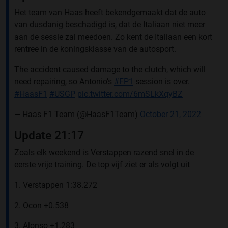
Het team van Haas heeft bekendgemaakt dat de auto
van dusdanig beschadigd is, dat de Italiaan niet meer
aan de sessie zal meedoen. Zo kent de Italiaan een kort
rentree in de koningsklasse van de autosport.
The accident caused damage to the clutch, which will
need repairing, so Antonio’s
#FP1
session is over.
#HaasF1
#USGP
pic.twitter.com/6mSLkXqyBZ
— Haas F1 Team (@HaasF1Team)
October 21, 2022
Update 21:17
Zoals elk weekend is Verstappen razend snel in de
eerste vrije training. De top vijf ziet er als volgt uit
1. Verstappen 1:38.272
2. Ocon +0.538
3. Alonso +1.283