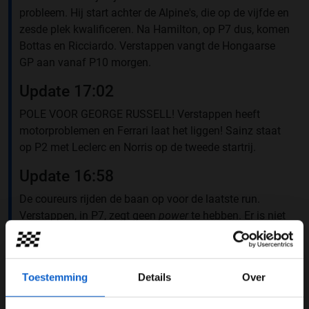
probleem. Hij start achter de Alpine's, die op de vijfde en
zesde plek kwalificeren. Na Hamilton, op P7 dus, komen
Bottas en Ricciardo. Verstappen vangt de Hongaarse
GP aan vanaf P10 morgen.
Update 17:02
POLE VOOR GEORGE RUSSELL! Verstappen heeft
motorproblemen en Ferrari laat het liggen! Sainz staat
op P2 met Leclerc en Norris op de tweede startrij.
Update 16:58
De coureurs rijden de baan op voor de laatste run.
Verstappen, in P7, zegt geen
power
te hebben. Er is niet
veel tijd om het probleem te verhelpen!
Update 16:54
Toestemming
Details
Over
Na de eerste run staat Sainz bovenaan, gevolgd door
Russell en Leclerc. Verstappen is slechts zevende,