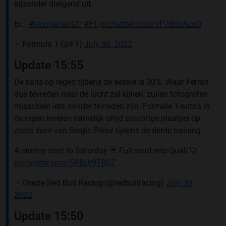
bijzonder dreigend uit.
Er...
#HungarianGP
#F1
pic.twitter.com/vP78KsAcxO
— Formula 1 (@F1)
July 30, 2022
Update 15:55
De kans op regen tijdens de sessie is 30%. Waar Ferrari
dus tevreden naar de lucht zal kijken, zullen fotografen
misschien iets minder tevreden zijn. Formule 1-auto's in
de regen leveren namelijk altijd prachtige plaatjes op,
zoals deze van Sergio Pérez tijdens de derde training.
A stormy start to Saturday ☔️ Full send into Quali 🚀
pic.twitter.com/5RBUr9TB0Z
— Oracle Red Bull Racing (@redbullracing)
July 30,
2022
Update 15:50