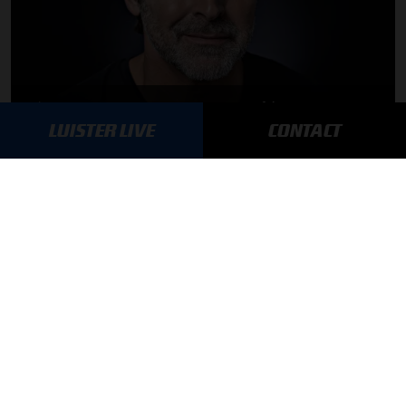
Toine van Peperstraten presenteert F1 aan Tafel
LUISTER LIVE
CONTACT
05-08-2026
Autosport aan Tafel: Het volgende Nederlandse racetalent
03-08-2026