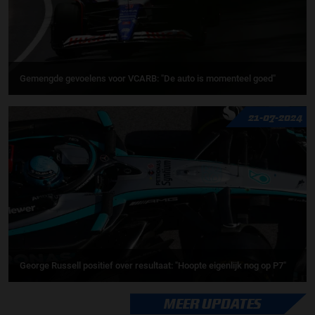
Gemengde gevoelens voor VCARB: "De auto is momenteel goed"
21-07-2024
George Russell positief over resultaat: "Hoopte eigenlijk nog op P7"
MEER UPDATES