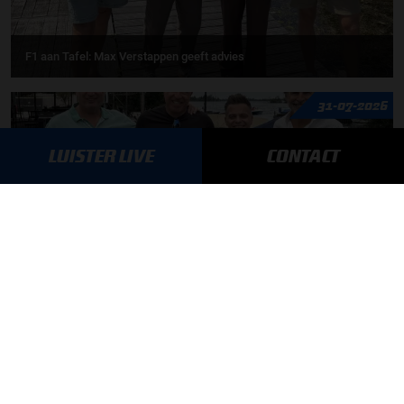
F1 aan Tafel: Max Verstappen geeft advies
31-07-2026
LUISTER LIVE
CONTACT
F1 aan Tafel: De meerwaarde van Max
27-07-2026