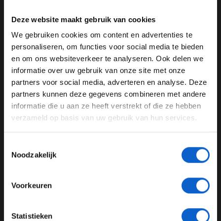
Piastri believes he can get closer to Verstappen, but
Deze website maakt gebruik van cookies
Norris is almost in DRS range of the Red Bull!
#F1
#JapaneseGP
pic.twitter.com/0iPft1QbIX
We gebruiken cookies om content en advertenties te
WELKOM BIJ GRAND PRIX RADIO
personaliseren, om functies voor social media te bieden
— Formula 1 (@F1)
April 6, 2025
en om ons websiteverkeer te analyseren. Ook delen we
Lap 42/53
informatie over uw gebruik van onze site met onze
Ben je 24 jaar of ouder?
partners voor social media, adverteren en analyse. Deze
Stroll rijdt nog altijd op P20, terwijl zijn teamgenoot op
Pas je advertentie instellingen aan en klik hieronder om
partners kunnen deze gegevens combineren met andere
de rand van punten rijdt. Ook Bortoleto en Hülkenberg
door te gaan naar de website!
informatie die u aan ze heeft verstrekt of die ze hebben
hebben nog niet echt iets kunnen laten zien. Lawson
verzameld op basis van uw gebruik van hun services.
Advertentie instellingen
beleeft ook geen goede race, want hij rijdt momenteel
op P17.
Toon alle alcoholische drankenadvertenties (18+)
Toestemmingsselectie
Toon alle kansspelenadvertenties (24+)
Lap 38/53
Noodzakelijk
Meer informatie?
Lando Norris zal nu even meer achteruit moeten kijken
dan vooruit. Oscar Piastri zit inmiddels in de DRS van
Voorkeuren
zijn teamgenoot.
JONGER DAN 24
Lap 37/53
Statistieken