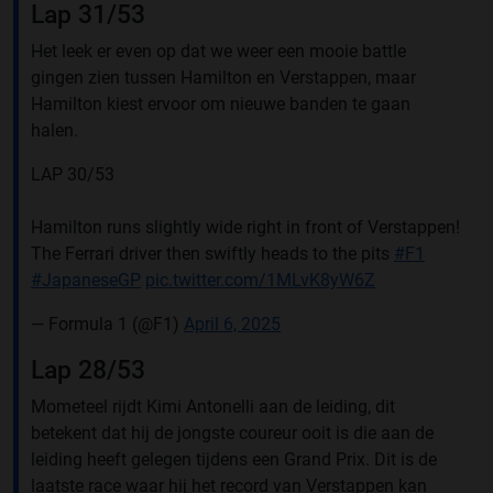
Lap 31/53
Het leek er even op dat we weer een mooie battle
gingen zien tussen Hamilton en Verstappen, maar
Hamilton kiest ervoor om nieuwe banden te gaan
halen.
LAP 30/53
Hamilton runs slightly wide right in front of Verstappen!
The Ferrari driver then swiftly heads to the pits
#F1
#JapaneseGP
pic.twitter.com/1MLvK8yW6Z
— Formula 1 (@F1)
April 6, 2025
Lap 28/53
Mometeel rijdt Kimi Antonelli aan de leiding, dit
betekent dat hij de jongste coureur ooit is die aan de
leiding heeft gelegen tijdens een Grand Prix. Dit is de
laatste race waar hij het record van Verstappen kan