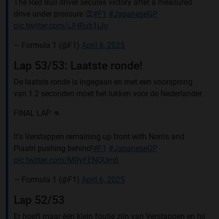
The Red Bull driver secures victory after a measured
drive under pressure 👏
#F1
#JapaneseGP
pic.twitter.com/jJHRub1jJo
— Formula 1 (@F1)
April 6, 2025
Lap 53/53: Laatste ronde!
De laatste ronde is ingegaan en met een voorsprong
van 1.2 seconden moet het lukken voor de Nederlander.
FINAL LAP 👊
It's Verstappen remaining up front with Norris and
Piastri pushing behind!
#F1
#JapaneseGP
pic.twitter.com/MRyFENQUm6
— Formula 1 (@F1)
April 6, 2025
Lap 52/53
Er hoeft maar één klein foutje zijn van Verstappen en hij