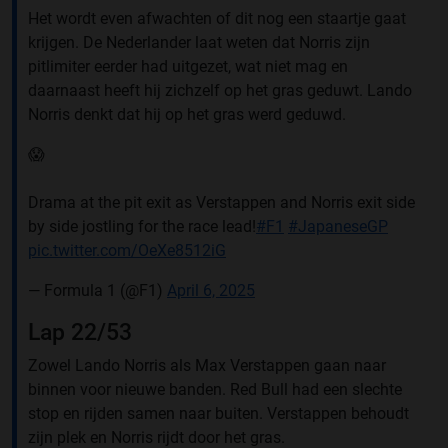
Het wordt even afwachten of dit nog een staartje gaat
krijgen. De Nederlander laat weten dat Norris zijn
pitlimiter eerder had uitgezet, wat niet mag en
daarnaast heeft hij zichzelf op het gras geduwt. Lando
Norris denkt dat hij op het gras werd geduwd.
😱
Drama at the pit exit as Verstappen and Norris exit side
by side jostling for the race lead!
#F1
#JapaneseGP
pic.twitter.com/OeXe8512iG
— Formula 1 (@F1)
April 6, 2025
Lap 22/53
Zowel Lando Norris als Max Verstappen gaan naar
binnen voor nieuwe banden. Red Bull had een slechte
stop en rijden samen naar buiten. Verstappen behoudt
zijn plek en Norris rijdt door het gras.