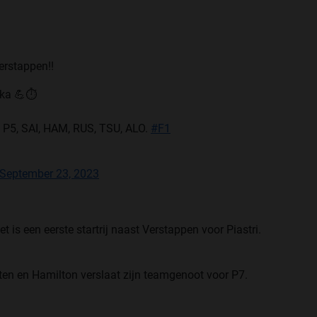
erstappen!!
ka 💪⏱️
o P5, SAI, HAM, RUS, TSU, ALO.
#F1
September 23, 2023
 is een eerste startrij naast Verstappen voor Piastri.
itten en Hamilton verslaat zijn teamgenoot voor P7.