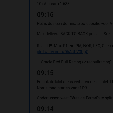
10) Alonso +1.683
09:16
Het is dus een dominate polepositie voor V
Max delivers BACK-TO-BACK poles in Suzu
Result 🏁 Max P1! 👊, PIA, NOR, LEC, Chec
pic.twitter.com/0hAUhV3hgC
— Oracle Red Bull Racing (@redbullracing)
09:15
En ook de McLarens verbeteren zich niet. Het
Norris mag starten vanaf P3.
Ondertussen weet Pérez de Ferrari's te spl
09:14