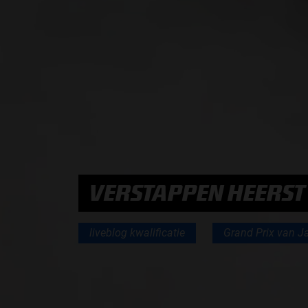
PODCASTS
HOE TE BELUISTEREN?
PODCAST PRESENTATOREN
PODCAST F1 AAN TAFEL
PODCAST AUTOSPORT AAN TAFEL
VERSTAPPEN HEERST 
liveblog kwalificatie
Grand Prix van J