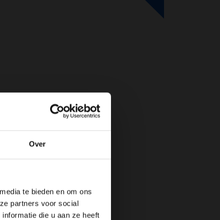
Over
de website!
 media te bieden en om ons
ze partners voor social
nformatie die u aan ze heeft