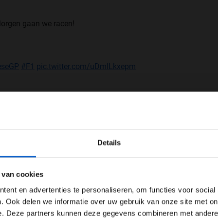
 Morgen gaan we racen!
eseGP
#F1
pic.twitter.com/uDmILkxepm
WELKOM BIJ GRAND PRIX RADIO
Details
ZUKA.
Ben je 24 jaar of ouder?
W.
ertentie instellingen aan en klik hieronder om door te gaan naar 
 van cookies
Advertentie instellingen
ent en advertenties te personaliseren, om functies voor social
eseGP
🇯🇵
Toon alle alcoholische drankenadvertenties (18+)
. Ook delen we informatie over uw gebruik van onze site met on
2023
e. Deze partners kunnen deze gegevens combineren met andere i
Toon alle kansspelenadvertenties (24+)