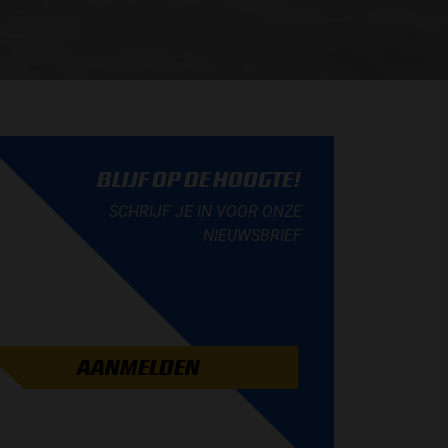
BLIJF OP DE HOOGTE!
SCHRIJF JE IN VOOR ONZE
NIEUWSBRIEF
AANMELDEN