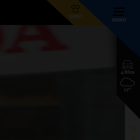
SHOP
MENU
R GRAND PRIX RADIO
4 files
DERS
17°
D PRIX RADIO TEAM
D PRIX RADIO ACTIES