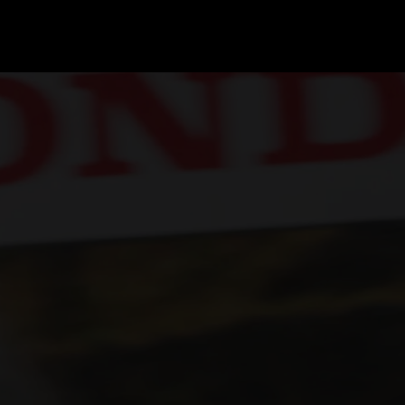
GRAND PRIX UPDATES
OVE
F1 UPDATES
FOUN
F1 KWALIFICATIES
GRAN
F1 RACES
GRAN
F1 KALENDER
F1 COUREURS KAMPIOENSCHAP