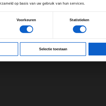
erzameld op basis van uw gebruik van hun services.
Meer informatie?
Voorkeuren
Statistieken
JONGER DAN 24
24 JAAR OF OUDER
eeg ons
privacybeleid
voor meer informatie over gegevensgebruik en -bes
Selectie toestaan