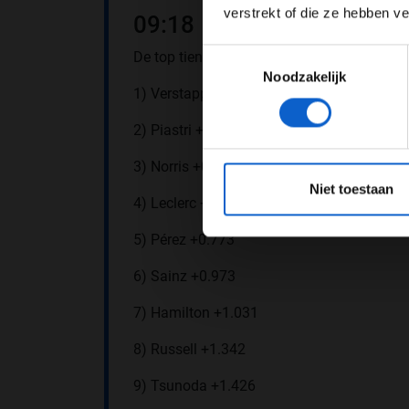
verstrekt of die ze hebben v
09:18
Toestemmingsselectie
De top tien is als volgt!
Noodzakelijk
1) Verstappen 1:28.877
2) Piastri +0.581
3) Norris +0.616
*Raadpl
Niet toestaan
4) Leclerc +0.665
5) Pérez +0.773
6) Sainz +0.973
7) Hamilton +1.031
8) Russell +1.342
9) Tsunoda +1.426