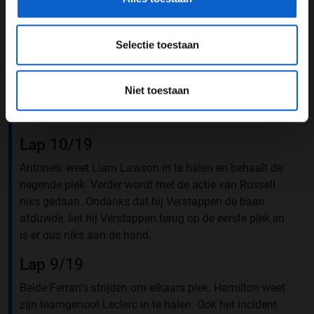
zestiende plaats. Verstappen en Russell krijgen beide
track limits
voor het eerdere incident.
Selectie toestaan
Lap 11/19
Ondertussen is Antonelli op jacht om nog een plek naar
Niet toestaan
voren te komen. Hij probeert Oliver Bearman in te halen.
Verstappen rijdt nog altijd de snelste ronde.
Lap 10/19
Antonelli weet Liam Lawson in te halen en behaalt de
negende plek. Verder wordt met de actie van Russell
niks gedaan. Ondanks dat hij Verstappen de baan
afduwde, liet hij Verstappen terug op de eerste plek en
is er dus niks aan de hand.
Lap 9/19
Beide Ferrari's strijden om elkaars plek. Hamilton weet
zijn teamgenoot Leclerc in te halen. Ook het incident