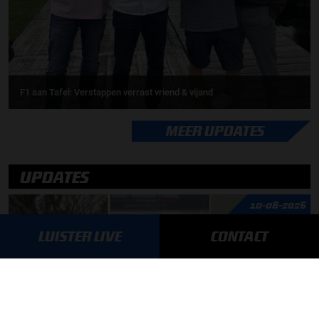
F1 aan Tafel: Verstappen verrast vriend & vijand
MEER UPDATES
UPDATES
10-08-2026
LUISTER LIVE
CONTACT