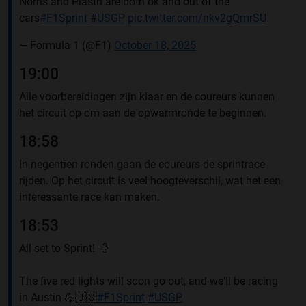
Norris and Piastri are both ok and out of the
cars
#F1Sprint
#USGP
pic.twitter.com/nkv2gQmrSU
— Formula 1 (@F1)
October 18, 2025
19:00
Alle voorbereidingen zijn klaar en de coureurs kunnen
het circuit op om aan de opwarmronde te beginnen.
18:58
In negentien ronden gaan de coureurs de sprintrace
rijden. Op het circuit is veel hoogteverschil, wat het een
interessante race kan maken.
18:53
All set to Sprint! 💨
The five red lights will soon go out, and we'll be racing
in Austin 💪🇺🇸
#F1Sprint
#USGP