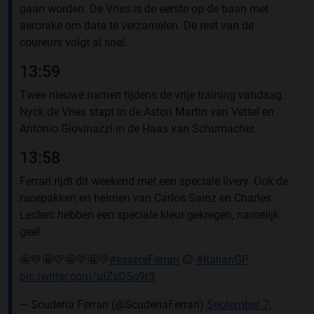
gaan worden. De Vries is de eerste op de baan met
aerorake om data te verzamelen. De rest van de
coureurs volgt al snel.
13:59
Twee nieuwe namen tijdens de vrije training vandaag.
Nyck de Vries stapt in de Aston Martin van Vettel en
Antonio Giovinazzi in de Haas van Schumacher.
13:58
Ferrari rijdt dit weekend met een speciale livery. Ook de
racepakken en helmen van Carlos Sainz en Charles
Leclerc hebben een speciale kleur gekregen, namelijk
geel.
🤩💛🤩💛🤩💛🤩💛
#essereFerrari
🟡
#ItalianGP
pic.twitter.com/ulZsD5o9r3
— Scuderia Ferrari (@ScuderiaFerrari)
September 7,