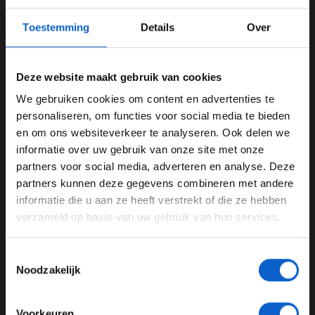
14:50
Toestemming
Details
Over
Met nog tien minuten te gaan wordt de Top 4
gedomineerd door Ferrari en Mercedes, maar het is nog
maar de eerste vrije training.
Deze website maakt gebruik van cookies
We gebruiken cookies om content en advertenties te
14:47
WELKOM BIJ GRAND PRIX RADIO
personaliseren, om functies voor social media te bieden
Er worden door alle coureurs rondes op de softs
en om ons websiteverkeer te analyseren. Ook delen we
neergezet. Veel coureurs zijn ook de baan weer op.
informatie over uw gebruik van onze site met onze
Ben je 24 jaar of ouder?
partners voor social media, adverteren en analyse. Deze
14:40
Pas je advertentie instellingen aan en klik hieronder om
partners kunnen deze gegevens combineren met andere
door te gaan naar de website!
We zijn nu 40 minuten onderweg en dit is de Top 3:
informatie die u aan ze heeft verstrekt of die ze hebben
verzameld op basis van uw gebruik van hun services.
Advertentie instellingen
1) Charles Leclerc 1:22.410
Toon alle alcoholische drankenadvertenties (18+)
2) Max Verstappen +0.430
Toestemmingsselectie
Toon alle kansspelenadvertenties (24+)
Noodzakelijk
3) George Russell +0.580
Meer informatie?
14:36
Voorkeuren