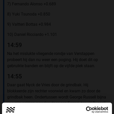
7) Fernando Alonso +0.689
8) Yuki Tsunoda +0.850
9) Valtteri Bottas +0.984
10) Daniel Ricciardo +1.101
14:59
Na het mislukte vliegende rondje van Verstappen
probeert hij dan nu weer een poging. Hij doet dit op
gebruikte banden en blijft op de vijfde plek staan.
14:55
Daar gaat Nyck de Vries door de grindbak. Hij
blokkeerde zijn rechter voorwiel en kwam zo door de
grindbak heen. Ondertussen wordt George Russell bijna
van zijn sokken gereden door een Ferrari, terwijl Russell
in een snelle ronde zat.