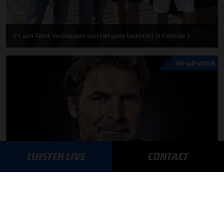
F1 aan Tafel: Verstappen voorziet geen toekomst in Formule 1
06-08-2026
LUISTER LIVE
CONTACT
Toine van Peperstraten presenteert F1 aan Tafel
05-08-2026