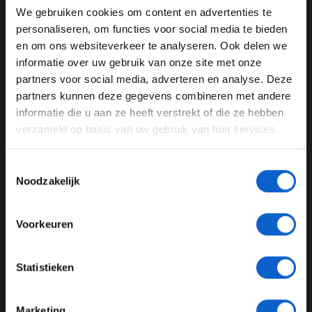
Bendsneyder besloot de eerste training met de 23ste
We gebruiken cookies om content en advertenties te
tijd.
WELKOM BIJ GRAND PRIX RADIO
personaliseren, om functies voor social media te bieden
en om ons websiteverkeer te analyseren. Ook delen we
informatie over uw gebruik van onze site met onze
Ben je 24 jaar of ouder?
partners voor social media, adverteren en analyse. Deze
Marc Marquez
Vrije Training
Dutch TT
Pas je advertentie instellingen aan en klik hieronder om
partners kunnen deze gegevens combineren met andere
door te gaan naar de website!
Assen
informatie die u aan ze heeft verstrekt of die ze hebben
verzameld op basis van uw gebruik van hun services.
Advertentie instellingen
GERELATEERDE UPDATES
Toon alle alcoholische drankenadvertenties (18+)
Toestemmingsselectie
Toon alle kansspelenadvertenties (24+)
05-12-2025
Noodzakelijk
Meer informatie?
Voorkeuren
JONGER DAN 24
Statistieken
24 JAAR OF OUDER
Marketing