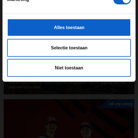
Verstappen worstelt met tempo op vrijdag in Abu Dhabi: “We zijn niet
snel genoeg”
*Raadpleeg ons
privacybeleid
voor meer informatie over
gegevensgebruik en -bescherming.
03-10-2025
Alles toestaan
Selectie toestaan
Niet toestaan
Alonso tevreden na sterk begin in Singapore: ''Beste vrijdag van het
seizoen tot nu toe''
28-09-2025