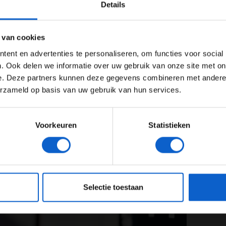
Details
Ben je 24 jaar of ouder?
an Mercedes. "Dat de teams goed kijken als de
t, is een deel van Formule 1. We deden hetzelfde toen
ertentie instellingen aan en klik hieronder om door te gaan naar 
 van cookies
ovatieve DAS-systeem (
Dual Axis Steering,
red.). De
Advertentie instellingen
, maar ze (Mercedes, red.) mochten het gebruiken tot
ent en advertenties te personaliseren, om functies voor social
Toon alle alcoholische drankenadvertenties (18+)
pteerd. Waarom accepteert Mercedes nu niet dat het
. Ook delen we informatie over uw gebruik van onze site met on
eugel?"
e. Deze partners kunnen deze gegevens combineren met andere i
Toon alle kansspelenadvertenties (24+)
erzameld op basis van uw gebruik van hun services.
Meer informatie?
Voorkeuren
Statistieken
JONGER DAN 24
24 JAAR OF OUDER
eeg ons
privacybeleid
voor meer informatie over gegevensgebruik en -bes
Selectie toestaan