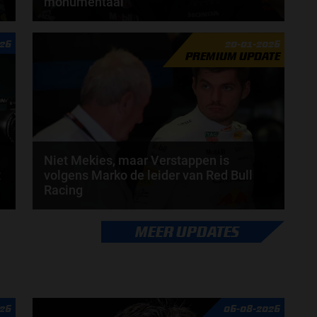
monumentaal"
Laurent Mekies heeft zijn licht laten schijnen op het
026
20-01-2026
aanstaande Formule 1-seizoen van 2026. De...
PREMIUM UPDATE
door
Jarlo van der Vloed
Niet Mekies, maar Verstappen is
t
volgens Marko de leider van Red Bull
Racing
s
Volgens Helmut Marko is Max Verstappen nu
MEER UPDATES
praktisch de leider van Red Bull Racing. Dat gaf de...
door
Jarlo van der Vloed
26
06-08-2026