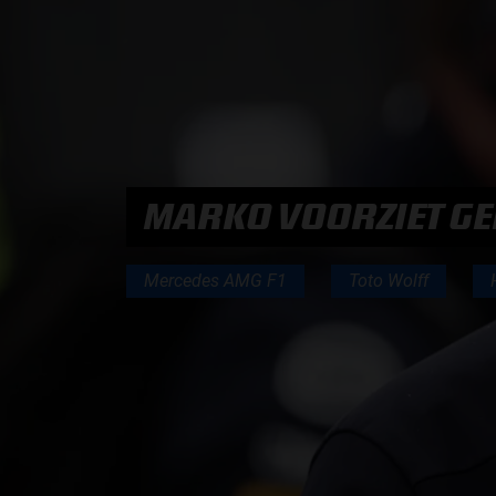
PODCASTS
HOE TE BELUISTEREN?
PODCAST PRESENTATOREN
MARKO VOORZIET G
PODCAST F1 AAN TAFEL
Mercedes AMG F1
Toto Wolff
PODCAST AUTOSPORT AAN TAFEL