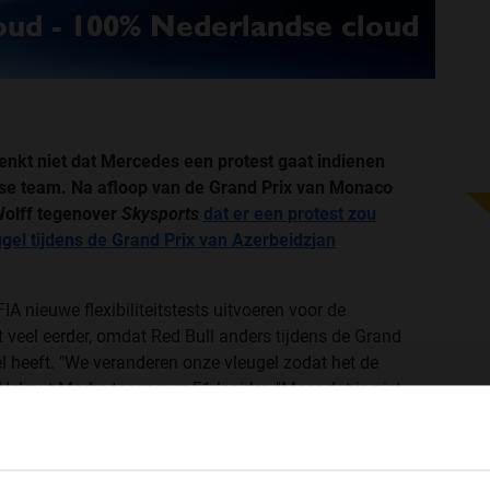
nkt niet dat Mercedes een protest gaat indienen
kse team. Na afloop van de Grand Prix van Monaco
olff tegenover
Skysports
dat er een protest zou
ugel tijdens de Grand Prix van Azerbeidzjan
IA nieuwe flexibiliteitstests uitvoeren voor de
 veel eerder, omdat Red Bull anders tijdens de Grand
el heeft. "We veranderen onze vleugel zodat het de
ei Helmut Marko tegenover
F1 Insider
. "Maar dat is niet
p tijd doen omdat we de hele achterkant aan moeten
eugel bouwen."
WELKOM BIJ GRAND PRIX RADIO