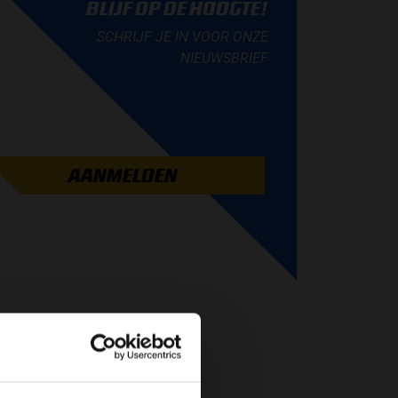
BLIJF OP DE HOOGTE!
SCHRIJF JE IN VOOR ONZE
NIEUWSBRIEF
AANMELDEN