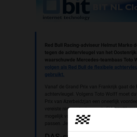
Red Bull Racing-adviseur Helmut Marko de
tegen de achtervleugel van het Oostenrij
waarschuwde Mercedes-teambaas Toto W
volgen als Red Bull de flexibele achtervle
gebruikt.
Vanaf de Grand Prix van Frankrijk gaat de F
achtervleugel. Volgens Toto Wolff moet dat
Prix van Azerbeidzjan een oneerlijk voorde
vereiste nieuwe tests van de FIA haalt", z
mogelijk voor Bakoe. We kunnen dat niet o
passen. Je kan niet gewoon een nieuwe vl
DAS-systeem