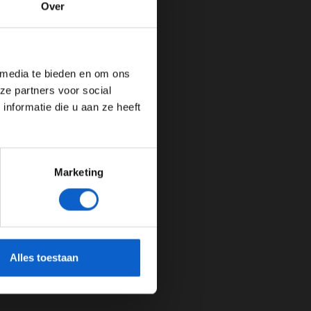
Over
de website!
 media te bieden en om ons
ze partners voor social
nformatie die u aan ze heeft
Marketing
cherming.
Alles toestaan