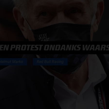
F1 TEAMS KAMPIOENSCHAP
MAX VERSTAPPEN
RACE GEMIST
EEN PROTEST ONDANKS WAAR
Helmut Marko
Red Bull Racing
AANMELDEN NIEUWSBRIEF
NEEM CONTACT OP