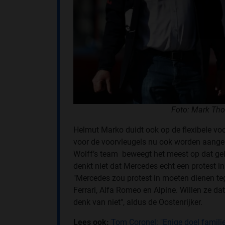
Foto: Mark Tho
Helmut Marko duidt ook op de flexibele vo
voor de voorvleugels nu ook worden aangesc
Wolff’s team beweegt het meest op dat gebi
denkt niet dat Mercedes echt een protest i
"Mercedes zou protest in moeten dienen teg
Ferrari, Alfa Romeo en Alpine. Willen ze d
denk van niet", aldus de Oostenrijker.
Lees ook:
Tom Coronel: "Enige doel famil