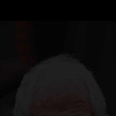
GRAND PRIX UPDATES
OVE
F1 UPDATES
FOUN
F1 KWALIFICATIES
GRAN
F1 RACES
GRAN
F1 KALENDER
F1 COUREURS KAMPIOENSCHAP