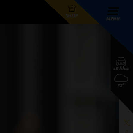
SHOP
MENU
R GRAND PRIX RADIO
16 files
DERS
27°
D PRIX RADIO TEAM
D PRIX RADIO ACTIES