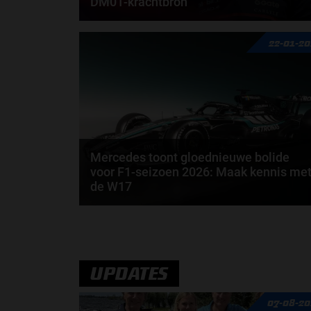
DM01-krachtbron
Laurent Mekies kijkt met een tevreden gevoel terug
22-01-2
op de shakedown die Red Bull Racing afgelopen...
door
Shakyra van den Heuvel
Mercedes toont gloednieuwe bolide
voor F1-seizoen 2026: Maak kennis me
de W17
Op donderdagochtend heeft het team van Mercede
eerste beelden gedeeld van haar gloednieuwe
bolide...
door
Jarlo van der Vloed
UPDATES
07-08-20