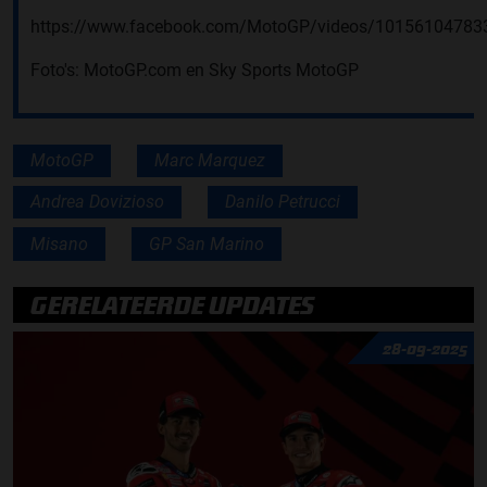
https://www.facebook.com/MotoGP/videos/10156104783
Foto's: MotoGP.com en Sky Sports MotoGP
MotoGP
Marc Marquez
Andrea Dovizioso
Danilo Petrucci
Misano
GP San Marino
GERELATEERDE UPDATES
28-09-2025