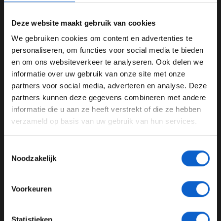
Deze website maakt gebruik van cookies
We gebruiken cookies om content en advertenties te
WELKOM BIJ GRAND PRIX RADIO
personaliseren, om functies voor social media te bieden
(c) Red Bull Content Pool
en om ons websiteverkeer te analyseren. Ook delen we
informatie over uw gebruik van onze site met onze
Ben je 24 jaar of ouder?
Marquez had getwijfeld of hij een aanval op Petrucci
partners voor social media, adverteren en analyse. Deze
zou inzetten, wetend dat het een risico was waarmee hij
Pas je advertentie instellingen aan en klik hieronder om
partners kunnen deze gegevens combineren met andere
alles kon vergooien. “Ik was sneller dan Danilo, maar ik
door te gaan naar de website!
informatie die u aan ze heeft verstrekt of die ze hebben
hield me in omdat ik het te gevaarlijk vond. Na mijn
verzameld op basis van uw gebruik van hun services.
Advertentie instellingen
misser in Silverstone kon ik me niet nog een DNF
Toon alle alcoholische drankenadvertenties (18+)
veroorloven en in dit kampioenschap zijn 20 punten
Toestemmingsselectie
veel waard.”
Toon alle kansspelenadvertenties (24+)
Noodzakelijk
Marquez toch voor extra
Meer informatie?
punten
Voorkeuren
Pas toen Andrea Dovizioso besloot genoegen te nemen
JONGER DAN 24
Statistieken
met de derde plaats en de strijd min of meer opgaf, en