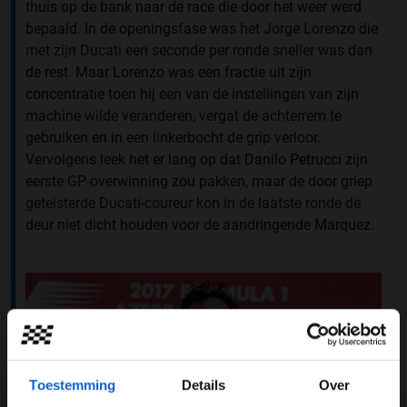
thuis op de bank naar de race die door het weer werd
bepaald. In de openingsfase was het Jorge Lorenzo die
met zijn Ducati een seconde per ronde sneller was dan
de rest. Maar Lorenzo was een fractie uit zijn
concentratie toen hij een van de instellingen van zijn
machine wilde veranderen, vergat de achterrem te
gebruiken en in een linkerbocht de grip verloor.
Vervolgens leek het er lang op dat Danilo Petrucci zijn
eerste GP-overwinning zou pakken, maar de door griep
geteisterde Ducati-coureur kon in de laatste ronde de
deur niet dicht houden voor de aandringende Marquez.
Toestemming
Details
Over