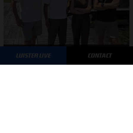
F1 aan Tafel: Max Verstappen geeft advies
LUISTER LIVE
CONTACT
03-08-2026
Daniëlle Geel en Werner Budding te gast in F1 aan Tafel