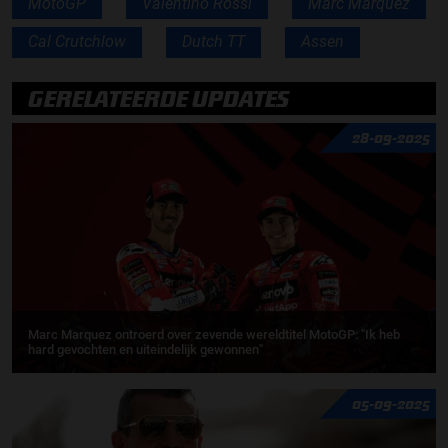
MotoGP
Valentino Rossi
Marc Marquez
Cal Crutchlow
Dutch TT
Assen
GERELATEERDE UPDATES
28-09-2025
Marc Marquez ontroerd over zevende wereldtitel MotoGP: "Ik heb
hard gevochten en uiteindelijk gewonnen"
05-09-2025