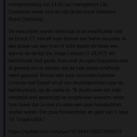
morgenmiddag om 14.00 uur merkgenoot Cal
Crutchlow naast zich en zijn grote rivaal Valentino
Rossi (Yamaha).
De verschillen waren minimaal in de kwalificatie voor
de Dutch TT, met elf man binnen een halve seconde. In
een groep van een man of acht deden de heren een
aanval op de tijd die Jorge Lorenzo (1.33,167) als
benchmark had gezet. Even met de ogen knipperen was
al genoeg om te missen dat de hele stand overhoop
werd gegooid. Binnen een paar seconden kukelde
Lorenzo met Ducati en al van de poleposition naar de
tiende plaats, op de vierde rij. "Ik dacht even dat mijn
rondetijd was geschrapt en snapte niet waarom, maar
toen bleek dat ze met z'n allen een paar honderdsten
sneller waren. Een paar honderdsten en gaat van 1 naar
10. Ongelooflijk."
https://twitter.com/i/status/1013044139213099013