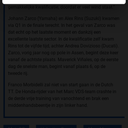
algemeen iets minder goed ligt, is fraai. Het was geen
gemakkelijke kwalificatie, doordat er veel wind staat.”
Johann Zarco (Yamaha) en Alex Rins (Suzuki) kwamen
via Q1 in de finale terecht. In het geval van Zarco was
dat echt op het laatste moment en dankzij een
excellente laatste sector. In de kwalificatie zelf kwam
Rins tot de vijfde tijd, achter Andrea Dovizioso (Ducati).
Zarco, vorig jaar nog op pole in Assen, begint deze keer
vanaf de achtste plaats. Maverick Viñales, op de eerste
dag de snelste man, begint vanaf plaats 6, op de
tweede rij.
Franco Morbidelli zal niet van start gaan in de Dutch
TT. De Honda-rijder van het Marc VDS-team crashte in
de derde vrije training van vanochtend en brak een
middenhandsbeentje in zijn linker hand.