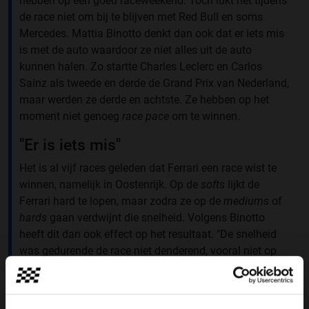
hebben op een goed raceweekend. Toch lukt het tijdens
de race niet om bij te blijven met Red Bull en soms
Mercedes. Mattia Binotto denkt dan ook dat er iets mis
is met de auto waardoor ze niet alles uit de auto
kunnen halen. Zo startte Charles Leclerc en Carlos
Sainz als tweede en derde de Grand Prix van Nederland,
maar werden ze derde en achtste. Ze hebben op het
moment niet genoeg
race pace
om te winnen.
"Er is iets mis"
Het is al vijf races geleden dat Ferrari een race wist te
winnen, namelijk in Oostenrijk. Op de
softs
lijkt de
Ferrari hard te lopen, maar zodra ze op de
mediums
of
hards
gaan verdwijnt die snelheid. Volgens Binotto
heeft dit dan ook effect op het resultaat. "De snelheid
was gedurende de race niet denderend, vooral niet op
de
mediums
en
hards
. Dat heeft op een of andere
manier invloed gehad op onze resultaten", Aldus
Binotto. Volgens Binotto is het al drie races op rij dat de