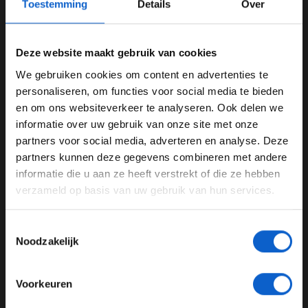
Toestemming
Details
Over
Ferrari geen snelheid heeft, er moet dan ook iets mis
zijn met de auto. "Het zijn drie races op rij waar Ferrari
heeft verloren, in Hongarije, Spa en nu ook op
Deze website maakt gebruik van cookies
Zandvoort. Ik denk dat we misschien niet het volledige
potentieel van de auto benutten, er is iets mis en dat we
We gebruiken cookies om content en advertenties te
WELKOM BIJ GRAND PRIX RADIO
moeten aanpakken."
personaliseren, om functies voor social media te bieden
en om ons websiteverkeer te analyseren. Ook delen we
informatie over uw gebruik van onze site met onze
Ben je 24 jaar of ouder?
partners voor social media, adverteren en analyse. Deze
Pas je advertentie instellingen aan en klik hieronder om
partners kunnen deze gegevens combineren met andere
door te gaan naar de website!
informatie die u aan ze heeft verstrekt of die ze hebben
verzameld op basis van uw gebruik van hun services.
Advertentie instellingen
Toon alle alcoholische drankenadvertenties (18+)
Toestemmingsselectie
Toon alle kansspelenadvertenties (24+)
Noodzakelijk
Meer informatie?
Voorkeuren