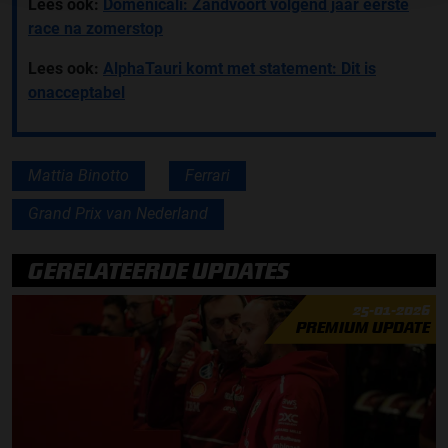
Lees ook:
Domenicali: Zandvoort volgend jaar eerste
race na zomerstop
Lees ook:
AlphaTauri komt met statement: Dit is
onacceptabel
Mattia Binotto
Ferrari
Grand Prix van Nederland
GERELATEERDE UPDATES
25-01-2026
PREMIUM UPDATE