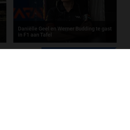
Daniëlle Geel en Werner Budding te gast
in F1 aan Tafel
Daniëlle Geel, Werner Budding en Ronald Molendijk
MEER UPDATES
schuiven aan in de nieuwe F1 aan Tafel. Maandag...
door
de redactie van Grand Prix Radio
ONLINE RADIO LUISTEREN
Luisteren naar Grand Prix Radio
Ov
Luisteren naar Grand Prix Classics
Fo