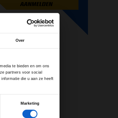
AANMELDEN
Over
de website!
 media te bieden en om ons
ze partners voor social
nformatie die u aan ze heeft
Marketing