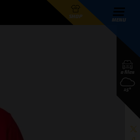
SHOP
MENU
R GRAND PRIX RADIO
0 files
DERS
15°
D PRIX RADIO TEAM
D PRIX RADIO ACTIES