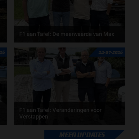
F1 aan Tafel: De meerwaarde van Max
Geen enkele sensor kan wat Max Verstappen voelt,
026
24-07-2026
Formule 1-CEO Stefano Domenicali zorgt voor...
door
de redactie van Grand Prix Radio
F1 aan Tafel: Veranderingen voor
Verstappen
Veranderingen aanstaande voor Max Verstappen en
MEER UPDATES
Red Bull. McLaren en Aston Martin komen met