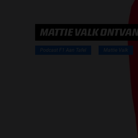
PODCASTS
MATTIE VALK ONTVANG
HOE TE BELUISTEREN?
Podcast F1 Aan Tafel
Mattie Valk
PODCAST PRESENTATOREN
PODCAST F1 AAN TAFEL
PODCAST AUTOSPORT AAN TAFEL