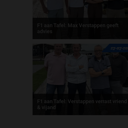
F1 aan Tafel: Max Verstappen geeft
advies
Max Verstappen adviseert Red Bull. Gaat George
27-07-2
Russell weg bij Mercedes? En moet de budgetcap...
door
de redactie van Grand Prix Radio
F1 aan Tafel: Verstappen verrast vriend
& vijand
Max Verstappen verrast zichzelf. De opmerkelijke
straffen en blauwe vlaggen. En Maleisië is terug...