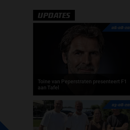
door
de redactie van Grand Prix Radio
UPDATES
06-08-20
Toine van Peperstraten presenteert F1
aan Tafel
Rob van Someren, Beitske Visser en Frans
03-08-20
Verschuur schuiven aan in de nieuwe F1 aan Tafel.
Iedere...
door
Tim Koenders