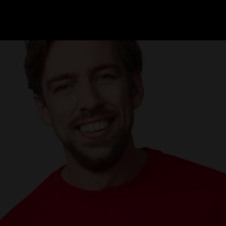
GRAND PRIX UPDATES
OVE
F1 UPDATES
FOUN
F1 KWALIFICATIES
GRAN
F1 RACES
GRAN
F1 KALENDER
F1 COUREURS KAMPIOENSCHAP