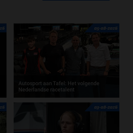
grote...
door
de redactie van Grand Prix Radio
26
05-08-2026
Autosport aan Tafel: Het volgende
Nederlandse racetalent
Hoe klim je naar te top in de racewereld? Wat is er
26
03-08-2026
nodig om alles uit je carrière te halen? En hoe...
door
de redactie van Grand Prix Radio