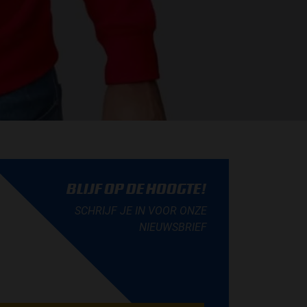
BLIJF OP DE HOOGTE!
SCHRIJF JE IN VOOR ONZE
NIEUWSBRIEF