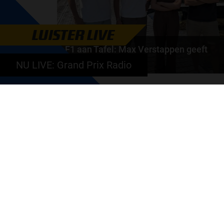
LUISTER LIVE
F1 aan Tafel: Max Verstappen geeft
advies
NU LIVE: Grand Prix Radio
Max Verstappen adviseert Red Bull. Gaat George
Russell weg bij Mercedes? En moet de budgetcap...
door
de redactie van Grand Prix Radio
GA SNEL NAAR…
Max Verstappen nieuws
Grand Prix Kwalificaties