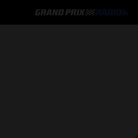
GRAND PRIX RADIO
HOE TE BELUISTEREN?
ONLINE RADIO LUISTEREN
GRAND PRIX RADIO APP
PROGRAMMERING
COMMENTATOREN