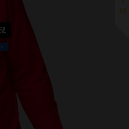
EL
as