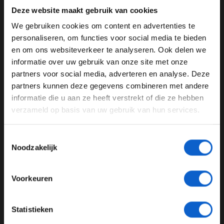
Deze website maakt gebruik van cookies
Deze aflevering maak je ook kans op een gratis volle
tank brandstof voor jouw personenauto bij TinQ, een
We gebruiken cookies om content en advertenties te
WELKOM BIJ GRAND PRIX RADIO
Flitsmeister Two en een fles Ferrari champagne in Raad
personaliseren, om functies voor social media te bieden
het Autogeluid.
en om ons websiteverkeer te analyseren. Ook delen we
informatie over uw gebruik van onze site met onze
Ben je 24 jaar of ouder?
Luister F1 aan Tafel via de
Grand Prix Radio
site, app of
partners voor social media, adverteren en analyse. Deze
jouw favoriete podcast plek!
Pas je advertentie instellingen aan en klik hieronder om
partners kunnen deze gegevens combineren met andere
door te gaan naar de website!
informatie die u aan ze heeft verstrekt of die ze hebben
verzameld op basis van uw gebruik van hun services.
Advertentie instellingen
F1 aan tafel
Toon alle alcoholische drankenadvertenties (18+)
Toestemmingsselectie
Toon alle kansspelenadvertenties (24+)
Noodzakelijk
GERELATEERDE UPDATES
Meer informatie?
07-08-2026
Voorkeuren
JONGER DAN 24
Statistieken
24 JAAR OF OUDER