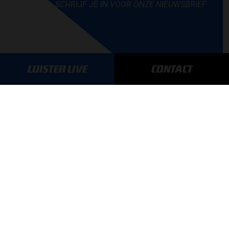
SCHRIJF JE IN VOOR ONZE NIEUWSBRIEF
LUISTER LIVE
CONTACT
AANMELDEN
GA SNEL NAAR…
Max Verstappen nieuws