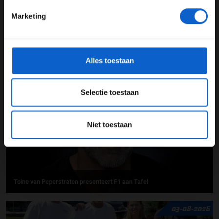
Marketing
*Raadpleeg ons
privacybeleid
voor meer informatie over
gegevensgebruik en -bescherming.
F1 aan Tafel: Verstappen voorziet geen toekomst in Formule 1
Alles toestaan
06-08-2026
Selectie toestaan
Niet toestaan
Toine van Peperstraten presenteert F1 aan Tafel
03-08-2026