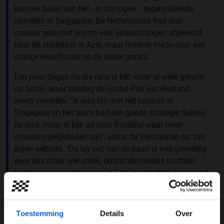
kunnen balen van het - in zijn ogen - tegenvallende
optreden in Singapore. De Nederlandse Red Bull-
coureur was met enorm veel verwachtingen afgereisd
naar de stadstaat in Azië, maar finishte mede door een
matige kwalificatie op de derde plaats.
Een paar dagen na die race is het vizier al weer gericht
op Sotsji, waar zondag de Grand Prix van Rusland
wordt verreden: "Ik was blij met het podium in
Singapore en het team had een goede strategie tijdens
de race, maar ik kijk uit naar Rusland waar meer
inhaalmogelijkheden zijn", aldus de Verstappen op zijn
eigen website. "De lay-out van de baan is niet geweldig
voor ons maar wel uniek, omdat de meeste bochten
haaks zijn wat ongewoon is. Het is ook altijd uitdagend
om na de hoge snelheid op het rechte stuk een
langzame bocht in te gaan en het maximale uit de auto
te halen tijdens het remmen. Het is een vlak circuit en je
Toestemming
Details
Over
hebt snel in de gaten of de auto goed werkt in de meer