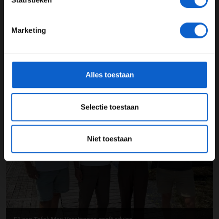
24 JAAR OF OUDER
Marketing
*Raadpleeg ons
privacybeleid
voor meer informatie over
gegevensgebruik en -bescherming.
Alles toestaan
F1 aan Tafel: Verstappen voorziet geen toekomst in Formule 1
Selectie toestaan
03-08-2026
Niet toestaan