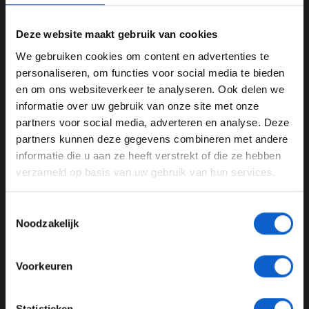
uitdagende bochten."
Deze website maakt gebruik van cookies
Ferrari won onverwachts de race in Singapore en lijkt
ook in Rusland het te kloppen team, denkt Verstappen:
We gebruiken cookies om content en advertenties te
WELKOM BIJ GRAND PRIX RADIO
"Ferrari was erg snel in Singapore en de rechte stukken
personaliseren, om functies voor social media te bieden
in Sotsji zijn in hun voordeel. Maar ik heb een paar
en om ons websiteverkeer te analyseren. Ook delen we
ideeën over onze prestaties afgelopen weekend die we
informatie over uw gebruik van onze site met onze
Ben je 24 jaar of ouder?
zullen analyseren en hopelijk weten we ons daarmee in
partners voor social media, adverteren en analyse. Deze
Pas je advertentie instellingen aan en klik hieronder om
Rusland te verbeteren."
partners kunnen deze gegevens combineren met andere
door te gaan naar de website!
informatie die u aan ze heeft verstrekt of die ze hebben
verzameld op basis van uw gebruik van hun services.
Advertentie instellingen
Formule 1
Grand Prix van Rusland
Sotsji
Toon alle alcoholische drankenadvertenties (18+)
Toestemmingsselectie
Toon alle kansspelenadvertenties (24+)
Max Verstappen. Red Bull Racing
Noodzakelijk
Meer informatie?
GERELATEERDE UPDATES
Voorkeuren
07-08-2026
JONGER DAN 24
Statistieken