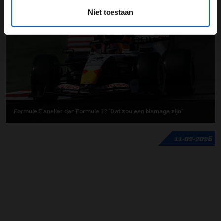
17-02-2026
Niet toestaan
Formule E sneller dan Formule 1? "Dat zou een blamage zijn"
11-02-2026