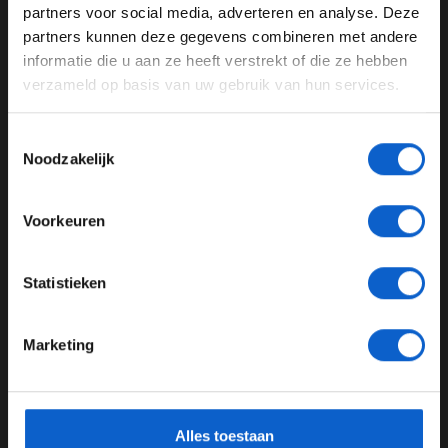
partners voor social media, adverteren en analyse. Deze
Pas je advertentie instellingen aan en klik hieronder om
partners kunnen deze gegevens combineren met andere
door te gaan naar de website!
informatie die u aan ze heeft verstrekt of die ze hebben
verzameld op basis van uw gebruik van hun services.
Advertentie instellingen
Toon alle alcoholische drankenadvertenties (18+)
Toestemmingsselectie
Toon alle kansspelenadvertenties (24+)
Noodzakelijk
Meer informatie?
Formule E sneller dan Formule 1? "Dat zou een blamage zijn"
Voorkeuren
11-02-2026
JONGER DAN 24
Statistieken
24 JAAR OF OUDER
Marketing
*Raadpleeg ons
privacybeleid
voor meer informatie over
gegevensgebruik en -bescherming.
Alles toestaan