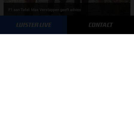
F1 aan Tafel: Max Verstappen geeft advies
LUISTER LIVE
CONTACT
MEER UPDATES
BLIJF OP DE HOOGTE!
SCHRIJF JE IN VOOR ONZE NIEUWSBRIEF
AANMELDEN