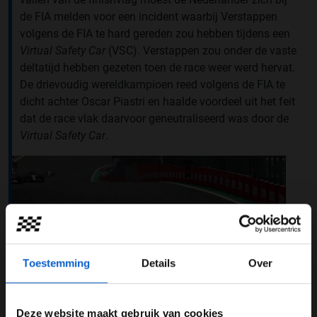
de FIA melden voor een incident waarbij Verstappen
volgens de FIA te hard gereden zou hebben tijdens een
Virtual Safety Car
(VSC). Verstappen zou onder de vaste
deltatijd hebben gezeten toen de race weer werd hervat.
De drievoudig wereldkampioen reed volgens de FIA te
dicht achter Oscar Piastri en haalde voordeel uit het feit
dat de race vlak daarvoor geneutraliseerd was door de
Virtual Safety Car
.
Toestemming
Details
Over
Deze website maakt gebruik van cookies