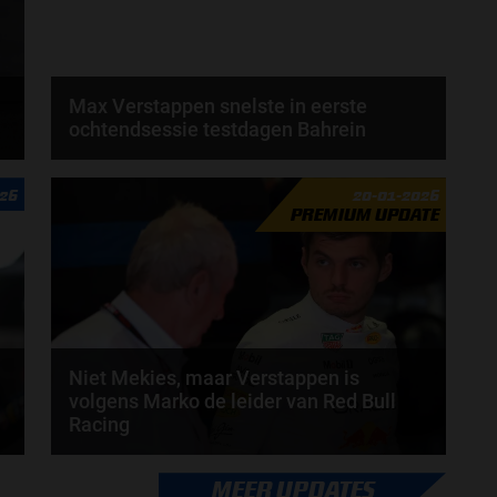
Max Verstappen snelste in eerste
ochtendsessie testdagen Bahrein
Max Verstappen heeft de ochtendsessie van de
026
20-01-2026
eerste testdag in Bahrein als snelste afgesloten...
PREMIUM UPDATE
door
Amber Buwalda
Niet Mekies, maar Verstappen is
volgens Marko de leider van Red Bull
Racing
Volgens Helmut Marko is Max Verstappen nu
MEER UPDATES