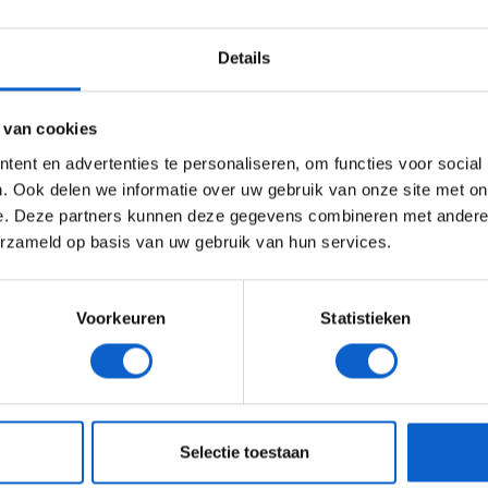
WELKOM BIJ GRAND PRIX RADIO
 ook mooie herinneringen. In 2016 reed hij in de
 podium en wist hij de laatste editie te winnen. "In
Details
spannende strijd tot het einde”, gaat Verstappen
Ben je 24 jaar of ouder?
tgelijks. Laten we afwachten wat de
ertentie instellingen aan en klik hieronder om door te gaan naar 
e prestaties behoorlijk beïnvloeden."
 van cookies
Advertentie instellingen
ent en advertenties te personaliseren, om functies voor social
Toon alle alcoholische drankenadvertenties (18+)
. Ook delen we informatie over uw gebruik van onze site met on
e. Deze partners kunnen deze gegevens combineren met andere i
Toon alle kansspelenadvertenties (24+)
erzameld op basis van uw gebruik van hun services.
Meer informatie?
Voorkeuren
Statistieken
JONGER DAN 24
24 JAAR OF OUDER
eeg ons
privacybeleid
voor meer informatie over gegevensgebruik en -bes
Selectie toestaan