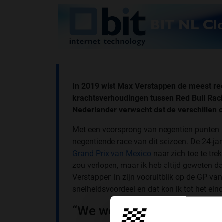
In 2019 wist Max Verstappen de meest rec
krachtsverhoudingen tussen Red Bull Raci
Nederlander verwacht dat de
verschillen o
Met een voorsprong van negentien punten r
negentiende race van dit seizoen. De 24-ja
Grand Prix van Mexico
naar zich toe te trek
zou verlopen, maar ik heb altijd geweten dat
Verstappen in zijn vooruitblik op de GP van
snelheidsvoordeel en dat kon ik tot het ein
“We werken hard voor be