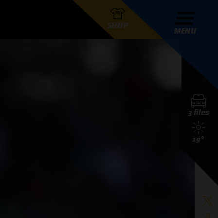
SHOP
MENU
R GRAND PRIX RADIO
3 files
DERS
19°
D PRIX RADIO TEAM
D PRIX RADIO ACTIES