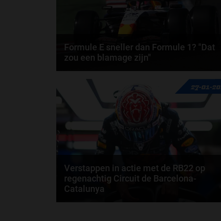
Formule E sneller dan Formule 1? "Dat
zou een blamage zijn"
Volgens voormalig Formule E-kampioen Lucas di
27-01-2
Grassi zijn Formule E-auto’s binnen een paar jaar
op...
door
Björn Smit
Verstappen in actie met de RB22 op
regenachtig Circuit de Barcelona-
Catalunya
Voor Max Verstappen is het F1-seizoen van 2026