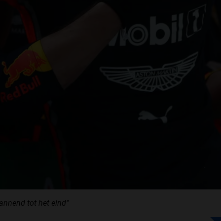
nnend tot het eind"