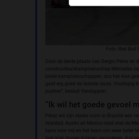
Foto: Red Bull
Door de derde plaats van Sergio Pérez en de
constructeurskampioenschap Mercedes op e
beide kampioenschappen, dus het was gewe
gaat erg goed de laatste races. Voorlopig 
pushen”, besluit Verstappen.
“Ik wil het goede gevoel 
Pérez wil zijn sterke vorm in Brazilië een v
Istanbul, Austin en Mexico-stad wist de Me
kans voor mij en het team om weer beter te 
hoe snel dingen kunnen veranderen, dus mo