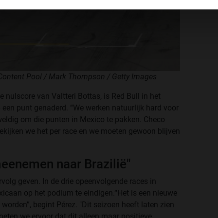
 Content Pool / Mark Thompson / Getty Images
 nulscore van Valtteri Bottas, is Red Bull in het
en punt genaderd. “We werken natuurlijk hard voor
ldig om die punten in Mexico te pakken. Checo
bekijken we het per race en we moeten gewoon blijven
meenemen naar Brazilië"
ervolg geven. In de drie opeenvolgende races in
xicaan op het podium te eindigen.“Het is een nieuwe
worden”, begint Pérez. "Dit seizoen heeft laten zien
eten we ervoor dat dit alleen maar positieve