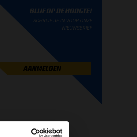
BLIJF OP DE HOOGTE!
SCHRIJF JE IN VOOR ONZE
NIEUWSBRIEF
AANMELDEN