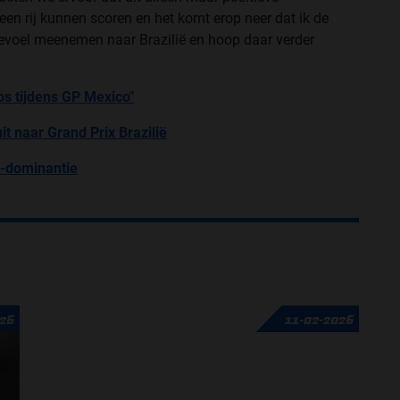
een rij kunnen scoren en het komt erop neer dat ik de
e gevoel meenemen naar Brazilië en hoop daar verder
os tijdens GP Mexico"
t naar Grand Prix Brazilië
l-dominantie
026
11-02-2026