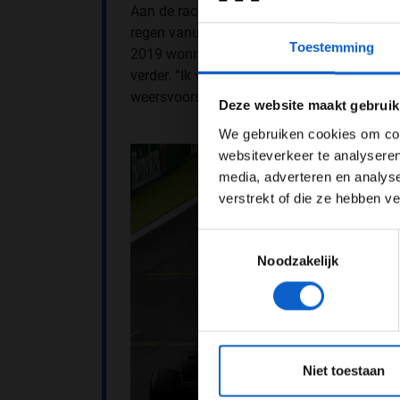
Aan de race op Interlagos heeft Verstappen
regen vanuit geslagen positie terug naar het
Toestemming
2019 wonnen we de race, maar het was een 
verder. “Ik verwacht dit jaar weer iets soor
Pas je adv
weersvoorspelling gaat zijn, want dat kan d
Deze website maakt gebruik
We gebruiken cookies om cont
websiteverkeer te analyseren
media, adverteren en analys
verstrekt of die ze hebben v
Toestemmingsselectie
Noodzakelijk
*Raadpl
Niet toestaan