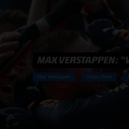
PODCASTS
HOE TE BELUISTEREN?
PODCAST PRESENTATOREN
MAX VERSTAPPEN: “
PODCAST F1 AAN TAFEL
Max Verstappen
Sergio Perez
PODCAST AUTOSPORT AAN TAFEL