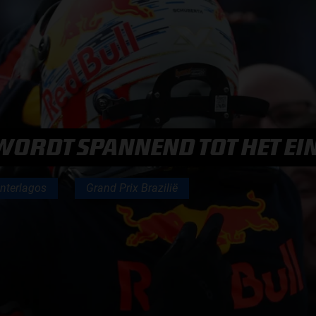
F1 TEAMS KAMPIOENSCHAP
MAX VERSTAPPEN
RACE GEMIST
WORDT SPANNEND TOT HET EI
AANMELDEN NIEUWSBRIEF
Interlagos
Grand Prix Brazilië
NEEM CONTACT OP