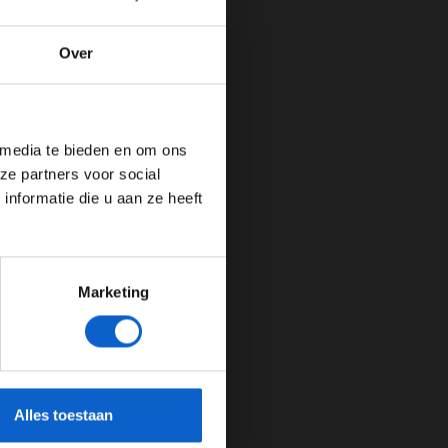
Over
de website!
 media te bieden en om ons
ze partners voor social
nformatie die u aan ze heeft
Marketing
cherming.
Alles toestaan