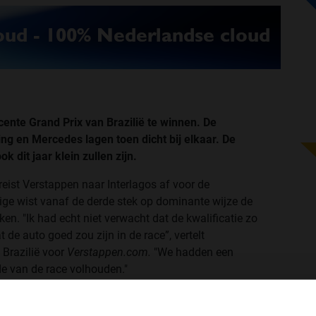
ente Grand Prix van Brazilië te winnen. De
ng en Mercedes lagen toen dicht bij elkaar. De
ok dit jaar klein zullen zijn.
eist Verstappen naar Interlagos af voor de
rige wist vanaf de derde stek op dominante wijze de
ken. "Ik had echt niet verwacht dat de kwalificatie zo
 de auto goed zou zijn in de race”, vertelt
 Brazilië voor
Verstappen.com.
"We hadden een
de van de race volhouden."
ide kampioenschappen"