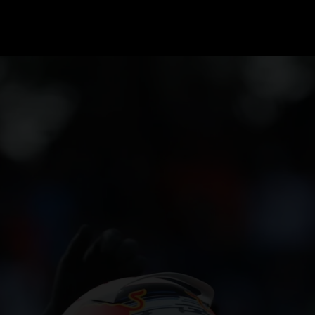
GRAND PRIX UPDATES
OVE
F1 UPDATES
FOUN
F1 KWALIFICATIES
GRAN
F1 RACES
GRAN
F1 KALENDER
F1 COUREURS KAMPIOENSCHAP