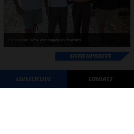
F1 aan Tafel: Max Verstappen geeft advies
MEER UPDATES
LUISTER LIVE
CONTACT
BLIJF OP DE HOOGTE!
SCHRIJF JE IN VOOR ONZE NIEUWSBRIEF