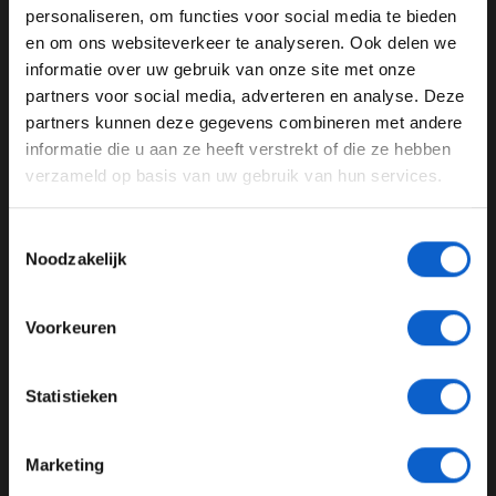
WELKOM BIJ GRAND PRIX RADIO
personaliseren, om functies voor social media te bieden
en om ons websiteverkeer te analyseren. Ook delen we
Motoren
Mercedes AMG F1
McLaren F1
informatie over uw gebruik van onze site met onze
Ben je 24 jaar of ouder?
partners voor social media, adverteren en analyse. Deze
Honda
Zak Brown
Pas je advertentie instellingen aan en klik hieronder om
partners kunnen deze gegevens combineren met andere
door te gaan naar de website!
informatie die u aan ze heeft verstrekt of die ze hebben
GERELATEERDE UPDATES
verzameld op basis van uw gebruik van hun services.
Advertentie instellingen
21-01-2026
Toon alle alcoholische drankenadvertenties (18+)
PREMIUM UPDATE
Toestemmingsselectie
Toon alle kansspelenadvertenties (24+)
Noodzakelijk
Meer informatie?
Voorkeuren
JONGER DAN 24
Statistieken
24 JAAR OF OUDER
De 2026-reglementen zorgen voor onduidelijkheid binnen de teams
Marketing
*Raadpleeg ons
privacybeleid
voor meer informatie over