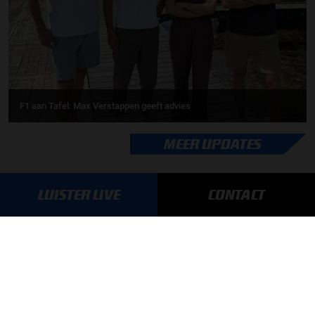
F1 aan Tafel: Max Verstappen geeft advies
MEER UPDATES
LUISTER LIVE
CONTACT
BLIJF OP DE HOOGTE!
SCHRIJF JE IN VOOR ONZE NIEUWSBRIEF