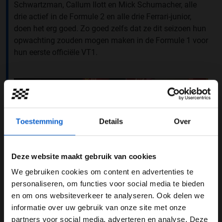
Schwartzman, Callum Ilott en Mick Schumacher, alle
drie actief in de Formule 2 en alle drie Ferrari-junior,
doen het erg goed. Zo goed zelfs dat ze dit seizoen hun
opwachting zouden mogen maken in de Formule 1 voor
hun eerste officiële VT1.
Toestemming
Details
Over
Deze website maakt gebruik van cookies
We gebruiken cookies om content en advertenties te
WELKOM BIJ GRAND PRIX RADIO
personaliseren, om functies voor social media te bieden
en om ons websiteverkeer te analyseren. Ook delen we
informatie over uw gebruik van onze site met onze
Ben je 24 jaar of ouder?
(c) Scuderia Ferrari
partners voor social media, adverteren en analyse. Deze