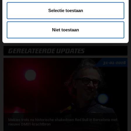
Selectie toestaan
Charles Leclerc
Scuderia Ferrari
Niet toestaan
Mattia Binotto
Laurent Mekies
GERELATEERDE UPDATES
31-01-2026
Mekies trots na historische shakedown Red Bull in Barcelona met
nieuwe DM01-krachtbron