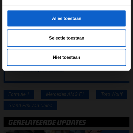
China is cruciaal voor onze sport. Ik weet zeker dat het
gegevensgebruik en -bescherming.
weer een geweldig evenement wordt.''
Alles toestaan
Lees ook:
Norris pareert uitspraken Russell: ''Dat is
niet de juiste mentaliteit''
Selectie toestaan
Lees ook:
Horner spreekt Marko tegen en verdedigt
Hadjar
Niet toestaan
Lees ook:
Horner verwacht eerste echte graadmeting
met McLaren pas in China
Formule 1
Mercedes AMG F1
Toto Wolff
Grand Prix van China
GERELATEERDE UPDATES