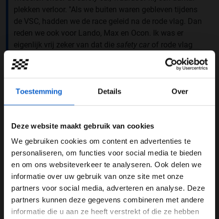
plekken verloor. ''Als we buiten waren gebleven tijdens
de VSC, hadden we de race geleid na de rode vlag. Dan
reden we ook voor Lando, Max en Ocon. Ik was er
eigenlijk vrij zeker van dat die
safety car
of rode vlag
zou komen en wilde daarom graag buiten blijven. Ik
was best wel boos op dat moment'', aldus Russell na
afloop bij
F1.com
.
Toestemming
Details
Over
Deze website maakt gebruik van cookies
We gebruiken cookies om content en advertenties te
WELKOM BIJ GRAND PRIX RADIO
personaliseren, om functies voor social media te bieden
en om ons websiteverkeer te analyseren. Ook delen we
informatie over uw gebruik van onze site met onze
Ben je 24 jaar of ouder?
partners voor social media, adverteren en analyse. Deze
Pas je advertentie instellingen aan en klik hieronder om
partners kunnen deze gegevens combineren met andere
door te gaan naar de website!
informatie die u aan ze heeft verstrekt of die ze hebben