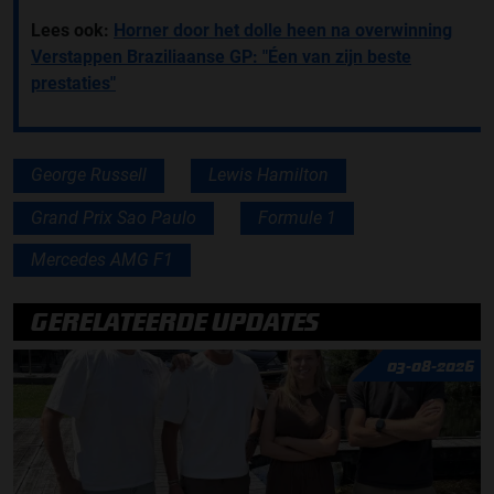
Lees ook:
Horner door het dolle heen na overwinning
Verstappen Braziliaanse GP: "Éen van zijn beste
prestaties"
George Russell
Lewis Hamilton
Grand Prix Sao Paulo
Formule 1
Mercedes AMG F1
GERELATEERDE UPDATES
03-08-2026