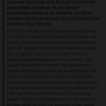
race niet veel beter. Ook Russell moest heel
wat plekken inleveren na zijn goede
kwalificatie eerder in de ochtend. Ze kijken
daarom ook liever vooruit naar Las Vegas dan
achteruit naar Brazilië.
In 2022 had het team ook al last van
purpoising
, maar
in Brazilië had vooral Lewis Hamilton hier dit jaar weer
last van. De Brit noemde het zelfs 'de meest hobbelige
race ooit'. Volgens hem had hij hier inderdaad al eerder
last van gehad, maar was de auto toen wel goed
genoeg om gemakkelijk punten mee te scoren. Ook
George Russell had het niet heel erg makkelijk en is
redelijk gefrustreerd na afloop. Na de eerste bocht was
hij het namelijk die de leiding van Lando Norris over
wist te nemen en dat een lange tijd vast wist te houden.
Toen er een (
virtual)
safety car
kwam en later ook een
rode vlag, kwam dat niet helemaal uit voor George
Russell. Hij had er net voor gekozen om zijn banden te
wisselen onder de
safety car,
waardoor hij een aantal