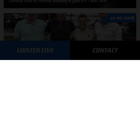
Daniëlle Geel en Werner Budding te gast in F1 aan Tafel
31-07-2026
LUISTER LIVE
CONTACT
F1 aan Tafel: De meerwaarde van Max
MEER UPDATES
BLIJF OP DE HOOGTE!
SCHRIJF JE IN VOOR ONZE NIEUWSBRIEF