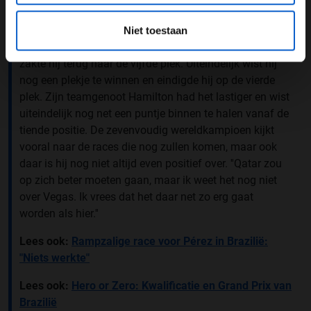
mee omgaan dan de andere. ''Ik voelde mij op zich wel
comfortabel. We hadden ook een mooie voorsprong
Niet toestaan
van ruim 12 seconden opgebouwd.'' Met de rode vlag
zakte hij terug naar de vijfde plek. Uiteindelijk wist hij
nog een plekje te winnen en eindigde hij op de vierde
plek. Zijn teamgenoot Hamilton had het lastiger en wist
uiteindelijk nog net een puntje binnen te halen vanaf de
tiende positie. De zevenvoudig wereldkampioen kijkt
vooral naar de races die nog zullen komen, maar ook
daar is hij nog niet altijd even positief over. ''Qatar zou
op zich beter moeten gaan, maar ik weet het nog niet
over Vegas. Ik vrees dat het daar net zo erg gaat
worden als hier.''
Lees ook:
Rampzalige race voor Pérez in Brazilië:
"Niets werkte"
Lees ook:
Hero or Zero: Kwalificatie en Grand Prix van
Brazilië