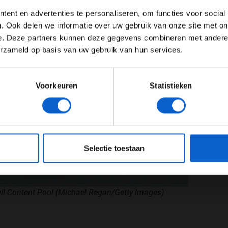
Advertentie instellingen
ent en advertenties te personaliseren, om functies voor social
Toon alle alcoholische drankenadvertenties (18+)
. Ook delen we informatie over uw gebruik van onze site met on
e. Deze partners kunnen deze gegevens combineren met andere i
Toon alle kansspelenadvertenties (24+)
erzameld op basis van uw gebruik van hun services.
Meer informatie?
Voorkeuren
Statistieken
JONGER DAN 24
24 JAAR OF OUDER
eeg ons
privacybeleid
voor meer informatie over gegevensgebruik en -bes
Selectie toestaan
ll Content Pool (Michael Regan/Getty Images)