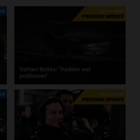
026
27-01-2026
PREMIUM UPDATE
Valtteri Bottas: “Hadden wat
problemen”
Valtteri Bottas heeft aangegeven dat het team van
026
09-01-2026
Cadillac een aantal problemen heeft gehad tijdens...
PREMIUM UPDATE
door
Tim Koenders