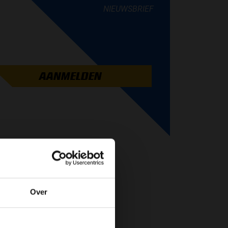
NIEUWSBRIEF
AANMELDEN
Over
de website!