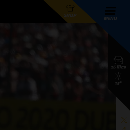
SHOP
MENU
R GRAND PRIX RADIO
26 files
DERS
25°
D PRIX RADIO TEAM
D PRIX RADIO ACTIES