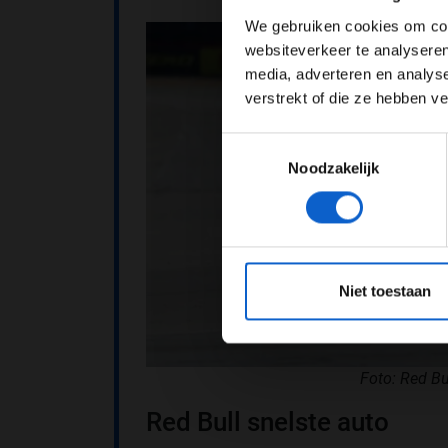
We gebruiken cookies om cont
websiteverkeer te analyseren
media, adverteren en analys
verstrekt of die ze hebben v
Toestemmingsselectie
Noodzakelijk
*Raadpl
Niet toestaan
Foto: Red Bu
Red Bull snelste auto