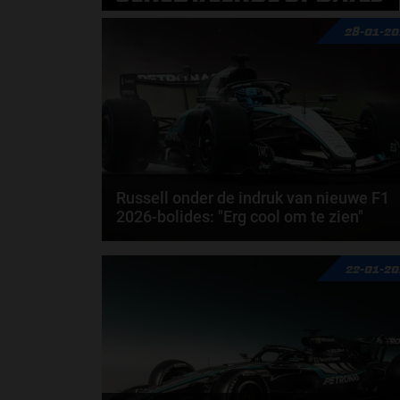
28-01-2
Russell onder de indruk van nieuwe F1
2026-bolides: "Erg cool om te zien"
George Russell is uiterst positief na zijn eerste
22-01-2
kilometers over het Circuit de...
door
Jarlo van der Vloed