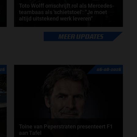
Toto Wolff omschrijft rol als Mercedes-
t
teambaas als 'schietstoel': ''Je moet
altijd uitstekend werk leveren''
s
Mercedes-teambaas Toto Wolff omschrijft zijn
MEER UPDATES
positie als teambaas van een Formule 1-team als
een...
door
Amber Buwalda
26
06-08-2026
Toine van Peperstraten presenteert F1
aan Tafel