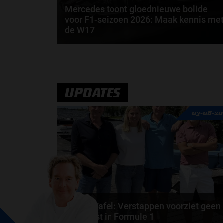
Mercedes toont gloednieuwe bolide
voor F1-seizoen 2026: Maak kennis me
de W17
Op donderdagochtend heeft het team van Mercede
eerste beelden gedeeld van haar gloednieuwe
bolide...
door
Jarlo van der Vloed
UPDATES
07-08-20
F1 aan Tafel: Verstappen voorziet geen
toekomst in Formule 1