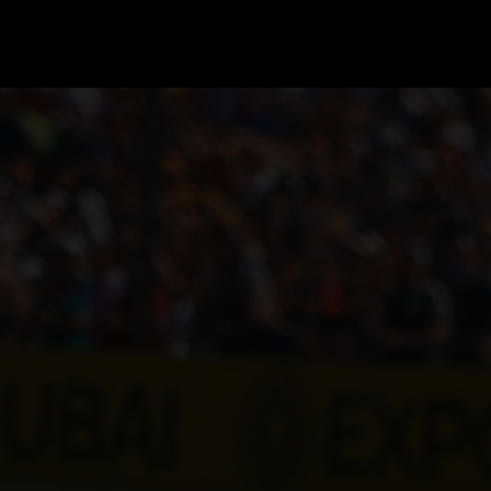
GRAND PRIX UPDATES
OVE
F1 UPDATES
FOUN
F1 KWALIFICATIES
GRAN
F1 RACES
GRAN
F1 KALENDER
F1 COUREURS KAMPIOENSCHAP