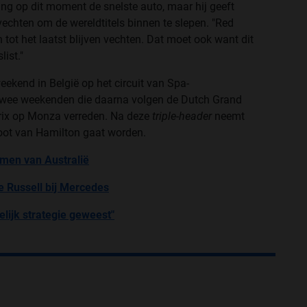
ing op dit moment de snelste auto, maar hij geeft
vechten om de wereldtitels binnen te slepen. "Red
n tot het laatst blijven vechten. Dat moet ook want dit
ist."
ekend in België op het circuit van Spa-
twee weekenden die daarna volgen de Dutch Grand
prix op Monza verreden. Na deze
triple-header
neemt
oot van Hamilton gaat worden.
nemen van Australië
e Russell bij Mercedes
lijk strategie geweest"