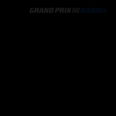
GRAND PRIX RADIO
HOE TE BELUISTEREN?
ONLINE RADIO LUISTEREN
GRAND PRIX RADIO APP
PROGRAMMERING
COMMENTATOREN