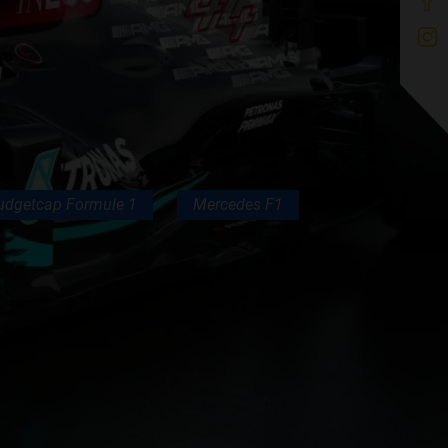
udgetcap Formule 1
Mercedes F1