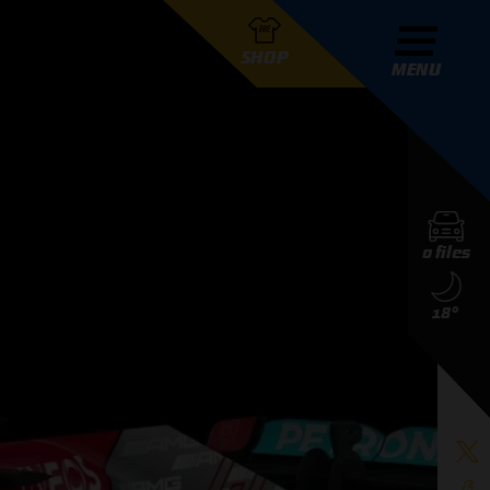
SHOP
MENU
R GRAND PRIX RADIO
0 files
DERS
18°
D PRIX RADIO TEAM
D PRIX RADIO ACTIES