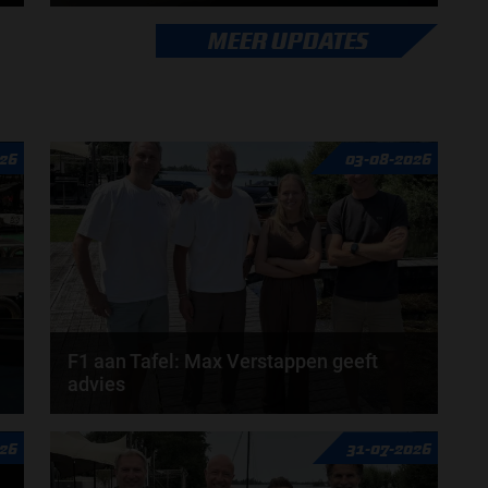
Op donderdagochtend heeft het team van Mercedes
MEER UPDATES
eerste beelden gedeeld van haar gloednieuwe
bolide...
door
Jarlo van der Vloed
26
03-08-2026
F1 aan Tafel: Max Verstappen geeft
advies
Max Verstappen adviseert Red Bull. Gaat George
26
31-07-2026
Russell weg bij Mercedes? En moet de budgetcap...