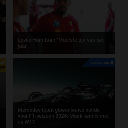
Lewis Hamilton: “Mooiste tijd van het
jaar”
Het Formule 1-seizoen van 2026 staat op het punt
026
22-01-2026
van beginnen, volgens Lewis Hamilton is dat de...
TE
door
Tim Koenders
Mercedes toont gloednieuwe bolide
voor F1-seizoen 2026: Maak kennis met
de W17