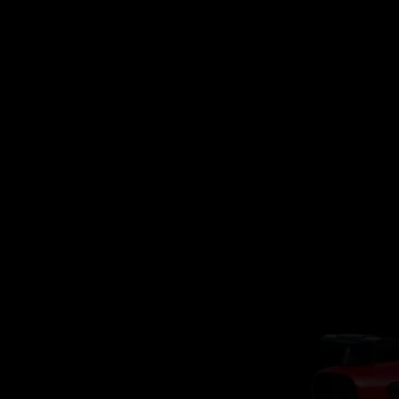
GRAND PRIX UPDATES
OVE
F1 UPDATES
FOUN
F1 KWALIFICATIES
GRAN
F1 RACES
GRAN
F1 KALENDER
F1 COUREURS KAMPIOENSCHAP