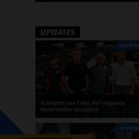
Ferrari is het volgende team die de auto presenteert
voor het Formule 1-seizoen van 2026. Dit is de...
door
Jarlo van der Vloed
UPDATES
05-08-20
Autosport aan Tafel: Het volgende
Nederlandse racetalent
Hoe klim je naar te top in de racewereld? Wat is er
03-08-20
nodig om alles uit je carrière te halen? En hoe...