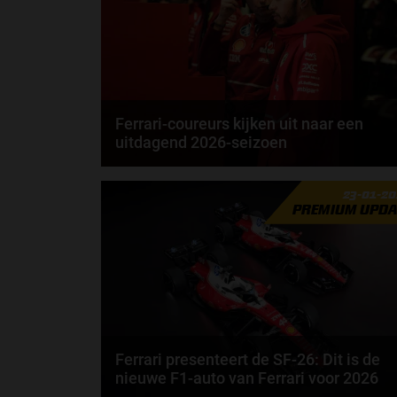
Ferrari-coureurs kijken uit naar een
uitdagend 2026-seizoen
Lewis Hamilton rijdt in 2027 al 20 jaar in de Formule
23-01-2
1. Toch geeft de Brit aan dat 2026 misschien...
PREMIUM UPDA
door
Elvira Kieboom
Ferrari presenteert de SF-26: Dit is de
nieuwe F1-auto van Ferrari voor 2026