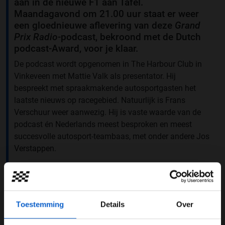
aan in de nieuwe F1 aan Tafel.
Maandagavond om 21.00 uur staat er weer
een gloednieuwe aflevering van deze
Grand
Prix Radio
-podcast, bekroond met de Dutch
podcast-Award, voor je klaar.
De podcast wordt opgenomen in The Harbour Club in
Vinkeveen met Mattie Valk als presentator. Hij
bespreekt met spraakmakende autosportgasten het
laatste nieuws op racegebied. Natuurlijk is Frans
Verschuur weer aanwezig. Hij is vaste waarde van de
podcast én Nederlands meest besproken en meest
succesvolle autosport-teambaas, met onder andere Jos
Verstappen.
Maar ook Michael Bleekemolen, voormalig Formule 1-
coureur en ondernemer Race Planet, is deze week te
gast.
Toestemming
Details
Over
Daarbij schuift Olav Mol, Formule 1-commentator bij
Grand Prix Radio
, deze aflevering aan.