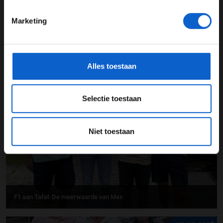
24 JAAR OF OUDER
Marketing
*Raadpleeg ons
privacybeleid
voor meer informatie over
gegevensgebruik en -bescherming.
F1 aan Tafel: Max Verstappen geeft advies
Alles toestaan
31-07-2026
Selectie toestaan
Niet toestaan
F1 aan Tafel: De meerwaarde van Max