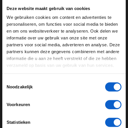
Deze website maakt gebruik van cookies
Gratis volle tank bij TinQ
We gebruiken cookies om content en advertenties te
Deze aflevering maak je ook kans op een gratis volle
WELKOM BIJ GRAND PRIX RADIO
personaliseren, om functies voor social media te bieden
tank brandstof voor jouw personenauto bij TinQ in
en om ons websiteverkeer te analyseren. Ook delen we
Raad het Autogeluid.
informatie over uw gebruik van onze site met onze
Ben je 24 jaar of ouder?
partners voor social media, adverteren en analyse. Deze
Luister F1 aan Tafel via de
Grand Prix Radio
site, app of
Pas je advertentie instellingen aan en klik hieronder om
partners kunnen deze gegevens combineren met andere
jouw favoriete podcast plek!
door te gaan naar de website!
informatie die u aan ze heeft verstrekt of die ze hebben
verzameld op basis van uw gebruik van hun services.
Advertentie instellingen
Toon alle alcoholische drankenadvertenties (18+)
Podcast
F1 aan tafel
Toestemmingsselectie
Toon alle kansspelenadvertenties (24+)
Noodzakelijk
GERELATEERDE UPDATES
Meer informatie?
03-08-2026
Voorkeuren
JONGER DAN 24
Statistieken