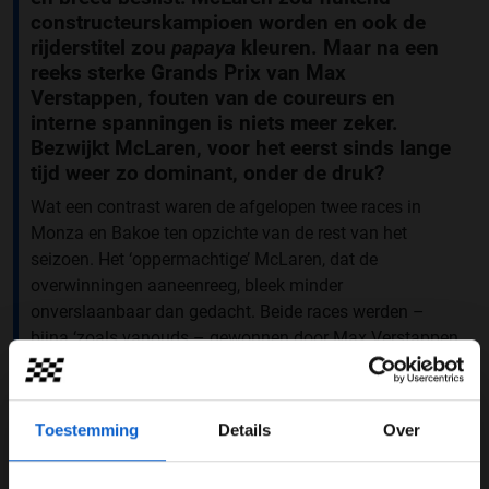
constructeurskampioen worden en ook de
rijderstitel zou
papaya
kleuren. Maar na een
reeks sterke Grands Prix van Max
Verstappen, fouten van de coureurs en
interne spanningen is niets meer zeker.
Bezwijkt McLaren, voor het eerst sinds lange
tijd weer zo dominant, onder de druk?
Wat een contrast waren de afgelopen twee races in
Monza en Bakoe ten opzichte van de rest van het
seizoen. Het ‘oppermachtige’ McLaren, dat de
overwinningen aaneenreeg, bleek minder
onverslaanbaar dan gedacht. Beide races werden –
bijna ‘zoals vanouds – gewonnen door Max Verstappen
en zijn Red Bull, die tijdens de eerste seizoenshelft
kansloos leken. In Monza finishten Norris en Piastri nog
wel tweede en derde, maar ook dit ging met het nodige
Toestemming
Details
Over
ongemak: Verstappen won met meer dan 19 seconden
voorsprong, terwijl McLaren een controversiële