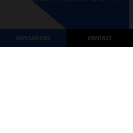
LUISTER LIVE
CONTACT
AANMELDEN
GA SNEL NAAR…
Max Verstappen nieuws