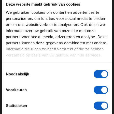
positiewissel uitvoerden omdat Norris een slechte
Deze website maakt gebruik van cookies
pitstop had. “Om het eerlijk te houden”, was het
We gebruiken cookies om content en advertenties te
argument. Maar is een slechte pitstop niet gewoon
WELKOM BIJ GRAND PRIX RADIO
personaliseren, om functies voor social media te bieden
onderdeel van het racen?
en om ons websiteverkeer te analyseren. Ook delen we
informatie over uw gebruik van onze site met onze
Ben je 24 jaar of ouder?
partners voor social media, adverteren en analyse. Deze
Formule 1
McLaren
Lando Norris
Pas je advertentie instellingen aan en klik hieronder om
partners kunnen deze gegevens combineren met andere
door te gaan naar de website!
informatie die u aan ze heeft verstrekt of die ze hebben
Oscar Piastri
Andrea Stella
verzameld op basis van uw gebruik van hun services.
Advertentie instellingen
Max Verstappen
Toon alle alcoholische drankenadvertenties (18+)
Toestemmingsselectie
Toon alle kansspelenadvertenties (24+)
GERELATEERDE UPDATES
Noodzakelijk
Meer informatie?
03-08-2026
Voorkeuren
JONGER DAN 24
Statistieken
24 JAAR OF OUDER