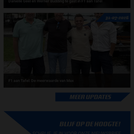
Daniëlle Geel en Werner Budding te gast in F1 aan Tafel
31-07-2026
F1 aan Tafel: De meerwaarde van Max
MEER UPDATES
BLIJF OP DE HOOGTE!
SCHRIJF JE IN VOOR ONZE NIEUWSBRIEF