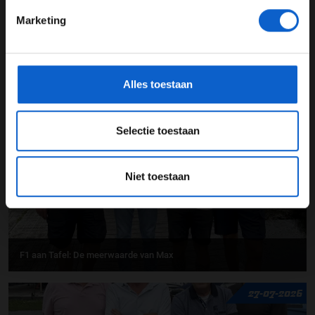
Marketing
*Raadpleeg ons
privacybeleid
voor meer informatie over
gegevensgebruik en -bescherming.
F1 aan Tafel: Max Verstappen geeft advies
Alles toestaan
31-07-2026
Selectie toestaan
Niet toestaan
F1 aan Tafel: De meerwaarde van Max
27-07-2026