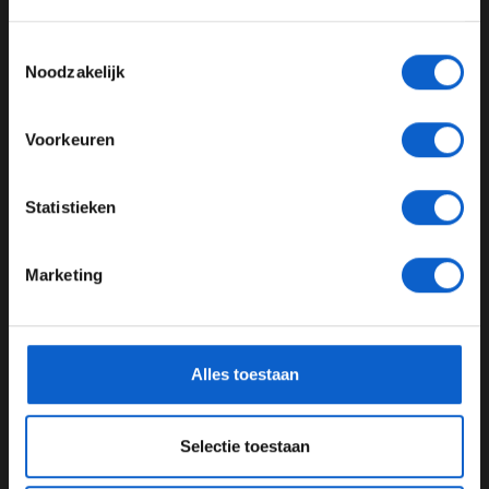
Rabat kwam in de slotfase nog wel onder druk te staan
Toon alle alcoholische drankenadvertenties (18+)
van Rins, maar hield de debutant op de finish 0,3 achter
Toestemmingsselectie
Toon alle kansspelenadvertenties (24+)
zich.
Noodzakelijk
Meer informatie?
Voorkeuren
UPDATES
JONGER DAN 24
Statistieken
06-08-2026
24 JAAR OF OUDER
Marketing
*Raadpleeg ons
privacybeleid
voor meer informatie over
gegevensgebruik en -bescherming.
Alles toestaan
Selectie toestaan
Toine van Peperstraten presenteert F1 aan Tafel