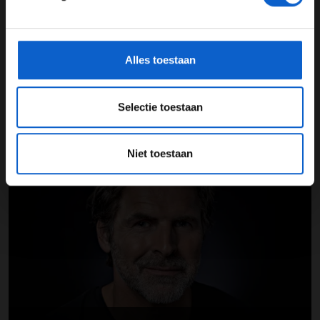
derde keer op rij pech. Deze keer werd hij er niet
*Raadpleeg ons
privacybeleid
voor meer informatie over
afgereden door iemand, maar liet zijn Ducati hem in de
gegevensgebruik en -bescherming.
steek.
Alles toestaan
Foto: Dorna/MotoGP.com
Selectie toestaan
UPDATES
Niet toestaan
06-08-2026