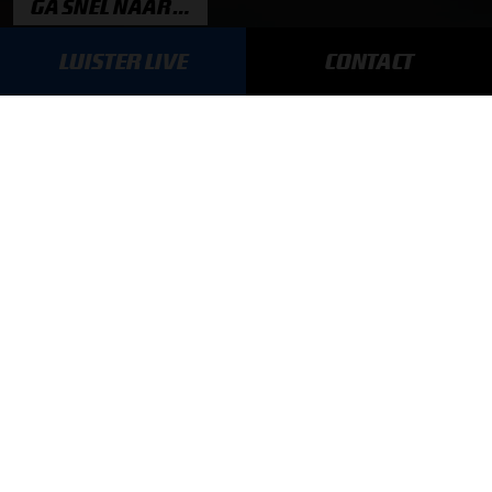
GA SNEL NAAR…
LUISTER LIVE
CONTACT
Max Verstappen nieuws
Grand Prix Kwalificaties
Grand Prix Races
Grand Prix Kalender
Aanmelden nieuwsbrief
ONLINE RADIO LUISTEREN
Luisteren naar Grand Prix Radio
Luisteren naar Grand Prix Classics
Luisteren naar Grand Prix Dance
Hoe te beluisteren?