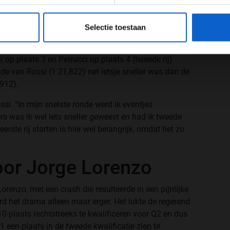
rt, mag een klein wondertje heten. Gisteren nog stond
eeg ons
privacybeleid
voor meer informatie over gegevensgebruik en -bes
e plaats. In de derde vrije training, op
Selectie toestaan
l veranderingen en die bleken goed uit te pakken.
d exact dezelfde tijd in de kwalificatie als Danilo
 op plaats 3 en Petrucci op plaats 4 (tweede rij)
de van Rossi (1.21,822) net ietsje sneller was dan de
,912).
ssi. “In mijn snelste ronde werd ik eventjes
s was ik wel iets sneller geweest en had ik tweede
rste rij starten is hier wel belangrijk, omdat het zo
or Jorge Lorenzo
orenzo, met een crash die resulteerde in een pijnlijke
d het drama alleen maar erger. Het lukte de regerend
-plaats rechtstreeks te kwalificeren voor Q2 en dus
1 een plaats in de tweede kwalificatie zien te