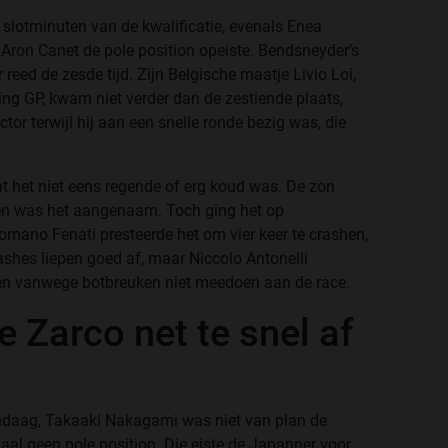
e slotminuten van de kwalificatie, evenals Enea
n Aron Canet de pole position opeiste. Bendsneyder’s
eed de zesde tijd. Zijn Belgische maatje Livio Loi,
ng GP, kwam niet verder dan de zestiende plaats,
tor terwijl hij aan een snelle ronde bezig was, die
t het niet eens regende of erg koud was. De zon
en was het aangenaam. Toch ging het op
Romano Fenati presteerde het om vier keer te crashen,
ashes liepen goed af, maar Niccolo Antonelli
nen vanwege botbreuken niet meedoen aan de race.
e Zarco net te snel af
andaag, Takaaki Nakagami was niet van plan de
al geen pole position. Die eiste de Japanner voor