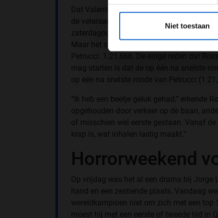
Dat Valentino Rossi vanaf de eerste rij sta
*Raadpl
de veteraan met zijn Yamaha op de veertiend
Niet toestaan
zaterdagochtend, probeerde Rossi een aanta
Maar het scheelde letterlijk niets: Rossi ree
Petrucci: 1.21,666. De enige reden dat Rossi
mag starten is dat de op één na snelste ron
op één na snelste ronde van Petrucci (1.21
“Ik heb een beetje geluk gehad,” erkende Ro
opgehouden door verkeer op de baan, ander
of misschien wel eerste gestaan. Vanaf de ee
krap is, wat inhalen lastig maakt.”
Horrorweekend vo
Op vrijdag was het al een drama bij Jorge L
hand en een zestiende plaats. Vandaag wer
wereldkampioen niet om zich met een top 10
moest hij met een eerste of tweede tijd in Q