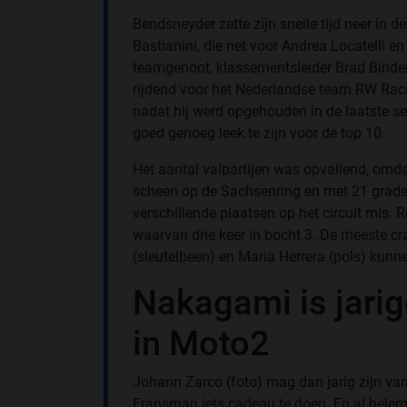
Bendsneyder zette zijn snelle tijd neer in d
Bastianini, die net voor Andrea Locatelli e
teamgenoot, klassementsleider Brad Binder r
rijdend voor het Nederlandse team RW Raci
nadat hij werd opgehouden in de laatste sec
goed genoeg leek te zijn voor de top 10.
Het aantal valpartijen was opvallend, omda
scheen op de Sachsenring en met 21 grad
verschillende plaatsen op het circuit mis. 
waarvan drie keer in bocht 3. De meeste cr
(sleutelbeen) en Maria Herrera (pols) kun
Nakagami is jarig
in Moto2
Johann Zarco (foto) mag dan jarig zijn v
Fransman iets cadeau te doen. En al helema