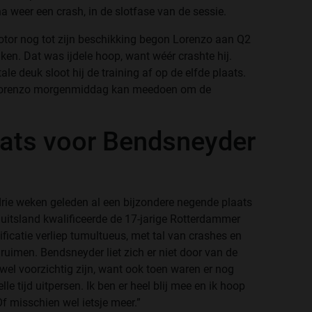
na weer een crash, in de slotfase van de sessie.
or nog tot zijn beschikking begon Lorenzo aan Q2
ken. Dat was ijdele hoop, want wéér crashte hij.
e deuk sloot hij de training af op de elfde plaats.
t Lorenzo morgenmiddag kan meedoen om de
aats voor Bendsneyder
rie weken geleden al een bijzondere negende plaats
uitsland kwalificeerde de 17-jarige Rotterdammer
ificatie verliep tumultueus, met tal van crashes en
ruimen. Bendsneyder liet zich er niet door van de
 wel voorzichtig zijn, want ook toen waren er nog
lle tijd uitpersen. Ik ben er heel blij mee en ik hoop
Of misschien wel ietsje meer.”