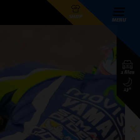
SHOP
MENU
R GRAND PRIX RADIO
1 files
DERS
13°
D PRIX RADIO TEAM
D PRIX RADIO ACTIES