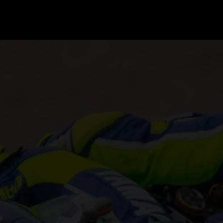
GRAND PRIX UPDATES
OVE
F1 UPDATES
FOUN
F1 KWALIFICATIES
GRAN
F1 RACES
GRAN
F1 KALENDER
F1 COUREURS KAMPIOENSCHAP