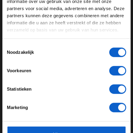
informatie over uw gebruik van onze site met onze
Ben je 24 jaar of ouder?
partners voor social media, adverteren en analyse. Deze
07-08-2026
Pas je advertentie instellingen aan en klik hieronder om
partners kunnen deze gegevens combineren met andere
door te gaan naar de website!
informatie die u aan ze heeft verstrekt of die ze hebben
verzameld op basis van uw gebruik van hun services.
Advertentie instellingen
Toon alle alcoholische drankenadvertenties (18+)
Toestemmingsselectie
Toon alle kansspelenadvertenties (24+)
Noodzakelijk
Meer informatie?
Voorkeuren
F1 aan Tafel: Verstappen voorziet geen toekomst in Formule 1
JONGER DAN 24
03-08-2026
Statistieken
24 JAAR OF OUDER
Marketing
*Raadpleeg ons
privacybeleid
voor meer informatie over
gegevensgebruik en -bescherming.