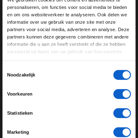
daarna." De komende twee races zijn die op de
WELKOM BIJ GRAND PRIX RADIO
stratencircuits van Monaco en Bakoe.
personaliseren, om functies voor social media te bieden
en om ons websiteverkeer te analyseren. Ook delen we
informatie over uw gebruik van onze site met onze
Ben je 24 jaar of ouder?
partners voor social media, adverteren en analyse. Deze
Pas je advertentie instellingen aan en klik hieronder om
partners kunnen deze gegevens combineren met andere
door te gaan naar de website!
informatie die u aan ze heeft verstrekt of die ze hebben
verzameld op basis van uw gebruik van hun services.
Advertentie instellingen
Toon alle alcoholische drankenadvertenties (18+)
Toestemmingsselectie
Toon alle kansspelenadvertenties (24+)
Noodzakelijk
Meer informatie?
Voorkeuren
Foto: Bryn Lennon / Getty Images / Red Bull Content
Pool
JONGER DAN 24
Statistieken
De teams hebben afgelopen weekend gesproken over
24 JAAR OF OUDER
de aanhoudende onenigheid over de
track limits
en ze
Marketing
hebben besloten actie te ondernemen om zo te