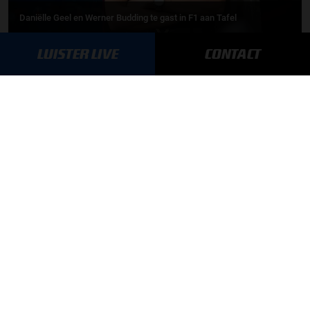
Daniëlle Geel en Werner Budding te gast in F1 aan Tafel
LUISTER LIVE
CONTACT
MEER UPDATES
BLIJF OP DE HOOGTE!
SCHRIJF JE IN VOOR ONZE NIEUWSBRIEF
AANMELDEN