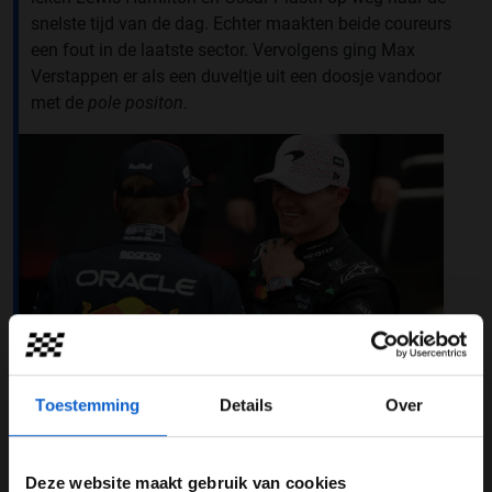
snelste tijd van de dag. Echter maakten beide coureurs
een fout in de laatste sector. Vervolgens ging Max
Verstappen er als een duveltje uit een doosje vandoor
met de
pole positon
.
Toestemming
Details
Over
Foto: Red Bull Content Pool
Deze website maakt gebruik van cookies