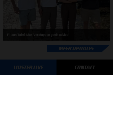
F1 aan Tafel: Max Verstappen geeft advies
MEER UPDATES
LUISTER LIVE
CONTACT
BLIJF OP DE HOOGTE!
SCHRIJF JE IN VOOR ONZE NIEUWSBRIEF