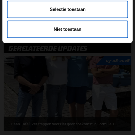
''Dan mijn laatste F1-seizoen''
Selectie toestaan
Niet toestaan
Formule 1
Mercedes AMG F1
Toto Wolff
GERELATEERDE UPDATES
07-08-2026
F1 aan Tafel: Verstappen voorziet geen toekomst in Formule 1