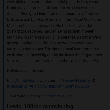
veel glijden toch naar binnen. Mol prijst de keuze van
Norris en vindt ook dat de coureur zo'n keuze moet
maken. "Een goed team laat de coureur de
call
maken.
Dat zie je ook bij Max. Horner zei: "
Good call Max
", dus
Max heeft die call gemaakt. Als het zeker was dat het
zo hard zou regenen, hadden ze misschien moeten
ingrijpen, maar je zag ook bij andere teams dat er werd
gezegd dat het eerst droger zou worden voordat de
regen zou doorzetten. Dit zijn allemaal leermomenten
en ik vind het geweldig dat hij die keuze heeft genomen.
Voor mij is hij daarom ook terecht de
driver of the day
."
Not his day in the end...
But
@LandoNorris
was your
#F1DriverOfTheDay
👏
#RussianGP
#F1
pic.twitter.com/X9pmooAwXd
— Formula 1 (@F1)
September 26, 2021
Lewis' 100ste overwinning