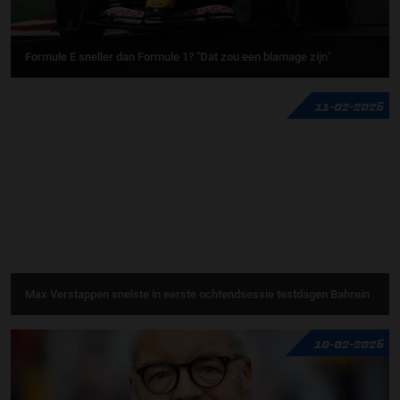
Formule E sneller dan Formule 1? "Dat zou een blamage zijn"
11-02-2026
Max Verstappen snelste in eerste ochtendsessie testdagen Bahrein
10-02-2026