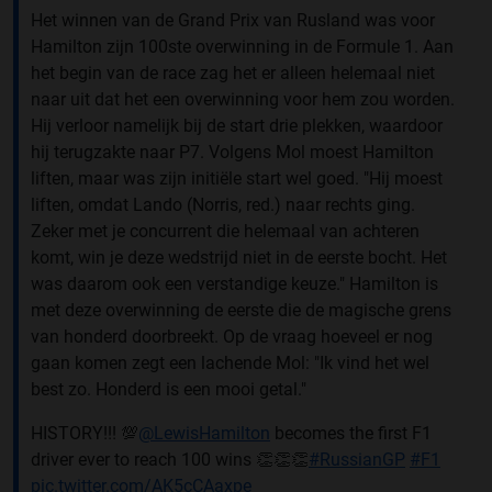
Het winnen van de Grand Prix van Rusland was voor
Hamilton zijn 100ste overwinning in de Formule 1. Aan
het begin van de race zag het er alleen helemaal niet
naar uit dat het een overwinning voor hem zou worden.
Hij verloor namelijk bij de start drie plekken, waardoor
hij terugzakte naar P7. Volgens Mol moest Hamilton
liften, maar was zijn initiële start wel goed. "Hij moest
liften, omdat Lando (Norris, red.) naar rechts ging.
Zeker met je concurrent die helemaal van achteren
komt, win je deze wedstrijd niet in de eerste bocht. Het
was daarom ook een verstandige keuze." Hamilton is
met deze overwinning de eerste die de magische grens
van honderd doorbreekt. Op de vraag hoeveel er nog
gaan komen zegt een lachende Mol: "Ik vind het wel
best zo. Honderd is een mooi getal."
HISTORY!!! 💯
@LewisHamilton
becomes the first F1
driver ever to reach 100 wins 👏👏👏
#RussianGP
#F1
pic.twitter.com/AK5cCAaxpe