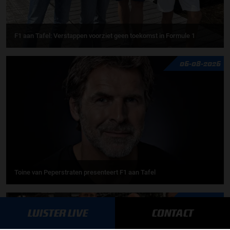
F1 aan Tafel: Verstappen voorziet geen toekomst in Formule 1
06-08-2026
Toine van Peperstraten presenteert F1 aan Tafel
05-08-2026
LUISTER LIVE
CONTACT