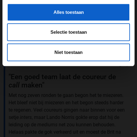
Alles toestaan
Selectie toestaan
Niet toestaan
Foto: Red Bull Content Pool (Mark Thompson / Getty
Images)
"Een goed team laat de coureur de
call
maken"
Met nog zeven ronden te gaan begon het te miezeren.
Het bleef niet bij miezeren en het begon steeds harder
te regenen. Veel coureurs gingen naar binnen voor een
setje
inters
, maar Lando Norris gokte erop dat hij de
leiding op de
mediums
net zou kunnen behouden.
Helaas pakte de gok verkeerd uit en moest de Brit na