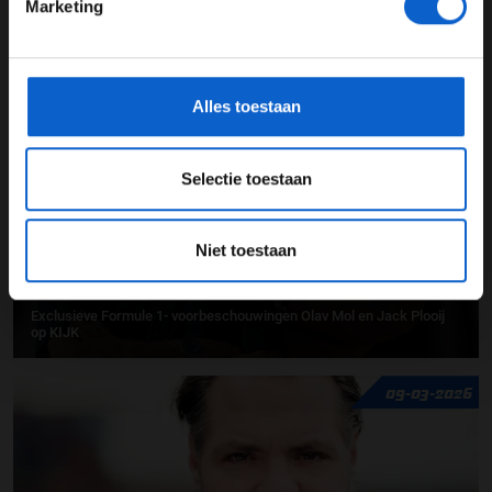
Marketing
*Raadpleeg ons
privacybeleid
voor meer informatie over
Voordelig circuit rijden bij Bleekemolens Race Planet
gegevensgebruik en -bescherming.
01-06-2026
Alles toestaan
Selectie toestaan
Niet toestaan
Exclusieve Formule 1- voorbeschouwingen Olav Mol en Jack Plooij
op KIJK
09-03-2026