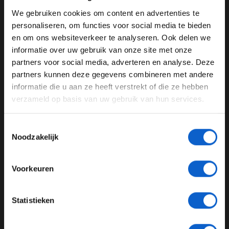
Prix Radio weten.
We gebruiken cookies om content en advertenties te
WELKOM BIJ GRAND PRIX RADIO
personaliseren, om functies voor social media te bieden
en om ons websiteverkeer te analyseren. Ook delen we
informatie over uw gebruik van onze site met onze
Max Verstappen
Oscar Piastri
Ben je 24 jaar of ouder?
partners voor social media, adverteren en analyse. Deze
Pas je advertentie instellingen aan en klik hieronder om
Lando Norris
Ferrari
Grand Prix Radio
partners kunnen deze gegevens combineren met andere
door te gaan naar de website!
informatie die u aan ze heeft verstrekt of die ze hebben
Grand Prix Japan
verzameld op basis van uw gebruik van hun services.
Advertentie instellingen
GERELATEERDE UPDATES
Toon alle alcoholische drankenadvertenties (18+)
Toestemmingsselectie
Toon alle kansspelenadvertenties (24+)
Noodzakelijk
29-07-2026
Meer informatie?
Voorkeuren
JONGER DAN 24
Statistieken
24 JAAR OF OUDER