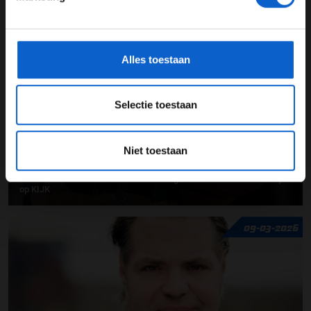
Voordelig circuit rijden bij Bleekemolens Race Planet
*Raadpleeg ons
privacybeleid
voor meer informatie over
gegevensgebruik en -bescherming.
01-06-2026
Alles toestaan
Selectie toestaan
Niet toestaan
Exclusieve Formule 1- voorbeschouwingen Olav Mol en Jack Plooij
op KIJK
09-03-2026