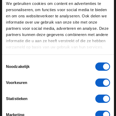
We gebruiken cookies om content en advertenties te
WELKOM BIJ GRAND PRIX RADIO
personaliseren, om functies voor social media te bieden
en om ons websiteverkeer te analyseren. Ook delen we
Olav Mol
Grand Prix Radio
informatie over uw gebruik van onze site met onze
Ben je 24 jaar of ouder?
Grand Prix van Qatar
Max Verstappen
partners voor social media, adverteren en analyse. Deze
Pas je advertentie instellingen aan en klik hieronder om
partners kunnen deze gegevens combineren met andere
Sergio Perez
Lewis Hamilton
door te gaan naar de website!
informatie die u aan ze heeft verstrekt of die ze hebben
verzameld op basis van uw gebruik van hun services.
Advertentie instellingen
GERELATEERDE UPDATES
Toon alle alcoholische drankenadvertenties (18+)
Toestemmingsselectie
29-07-2026
Toon alle kansspelenadvertenties (24+)
Noodzakelijk
Meer informatie?
Voorkeuren
JONGER DAN 24
Statistieken
24 JAAR OF OUDER
Marketing