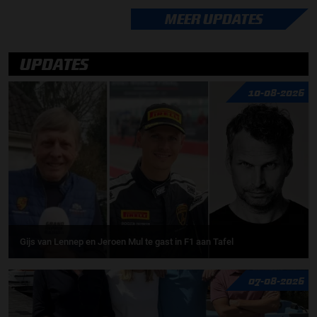
MEER UPDATES
UPDATES
10-08-2026
Gijs van Lennep en Jeroen Mul te gast in F1 aan Tafel
07-08-2026