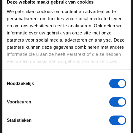
waar hij in moet komen, en is de start daar geen
Deze website maakt gebruik van cookies
onderdeel van. "Als hij het ritme heeft, komt het wel
We gebruiken cookies om content en advertenties te
goed."
WELKOM BIJ GRAND PRIX RADIO
personaliseren, om functies voor social media te bieden
en om ons websiteverkeer te analyseren. Ook delen we
informatie over uw gebruik van onze site met onze
Ben je 24 jaar of ouder?
Olav Mol
Grand Prix van Italië
partners voor social media, adverteren en analyse. Deze
Pas je advertentie instellingen aan en klik hieronder om
partners kunnen deze gegevens combineren met andere
Grand Prix Radio
Max Verstappen
door te gaan naar de website!
informatie die u aan ze heeft verstrekt of die ze hebben
verzameld op basis van uw gebruik van hun services.
Nyck de Vries
Advertentie instellingen
Toon alle alcoholische drankenadvertenties (18+)
Toestemmingsselectie
GERELATEERDE UPDATES
Toon alle kansspelenadvertenties (24+)
Noodzakelijk
29-07-2026
Meer informatie?
Voorkeuren
JONGER DAN 24
Statistieken
24 JAAR OF OUDER