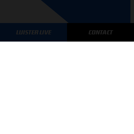
LUISTER LIVE
CONTACT
AANMELDEN
GA SNEL NAAR…
Max Verstappen nieuws
Grand Prix Kwalificaties