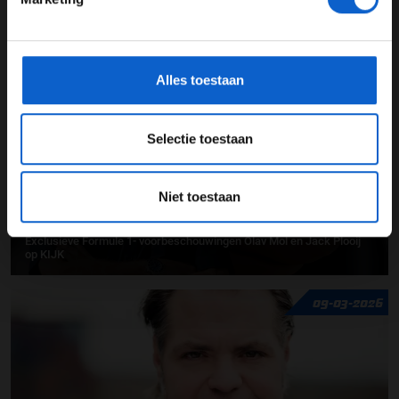
Voordelig circuit rijden bij Bleekemolens Race Planet
*Raadpleeg ons
privacybeleid
voor meer informatie over
gegevensgebruik en -bescherming.
01-06-2026
Alles toestaan
Selectie toestaan
Niet toestaan
Exclusieve Formule 1- voorbeschouwingen Olav Mol en Jack Plooij
op KIJK
09-03-2026