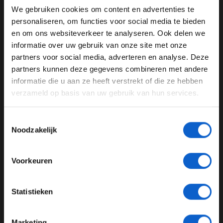
teveel heisa van maken. Dit zijn dingen die gebeuren in
We gebruiken cookies om content en advertenties te
WELKOM BIJ GRAND PRIX RADIO
de openingsfase", aldus Olav.
personaliseren, om functies voor social media te bieden
en om ons websiteverkeer te analyseren. Ook delen we
informatie over uw gebruik van onze site met onze
Ben je 24 jaar of ouder?
partners voor social media, adverteren en analyse. Deze
Olav Mol
Sebastian Vettel
Pas je advertentie instellingen aan en klik hieronder om
partners kunnen deze gegevens combineren met andere
door te gaan naar de website!
Lewis Hamilton
Grand Prix Radio
informatie die u aan ze heeft verstrekt of die ze hebben
verzameld op basis van uw gebruik van hun services.
Advertentie instellingen
GERELATEERDE UPDATES
Toon alle alcoholische drankenadvertenties (18+)
Toestemmingsselectie
Toon alle kansspelenadvertenties (24+)
29-07-2026
Noodzakelijk
Meer informatie?
Voorkeuren
JONGER DAN 24
Statistieken
24 JAAR OF OUDER
Marketing