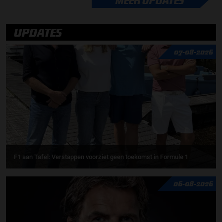
MEER UPDATES
UPDATES
07-08-2026
F1 aan Tafel: Verstappen voorziet geen toekomst in Formule 1
06-08-2026