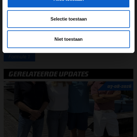
Lees ook:
Max Verstappen spreekt lovend over
Selectie toestaan
aanstaand raceweekend: "Het circuit is uniek"
Niet toestaan
Lewis Hamilton
Sebastian Vettel
Record
Formule 1
GERELATEERDE UPDATES
07-08-2026