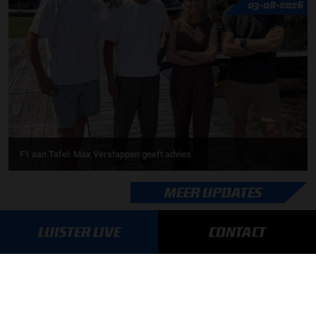
03-08-2026
F1 aan Tafel: Max Verstappen geeft advies
MEER UPDATES
LUISTER LIVE
CONTACT
BLIJF OP DE HOOGTE!
SCHRIJF JE IN VOOR ONZE NIEUWSBRIEF