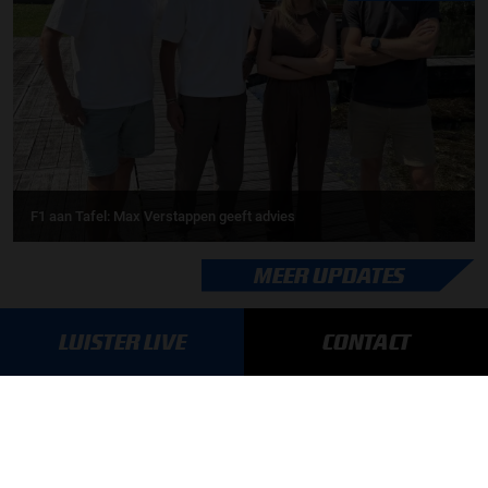
F1 aan Tafel: Max Verstappen geeft advies
MEER UPDATES
LUISTER LIVE
CONTACT
BLIJF OP DE HOOGTE!
SCHRIJF JE IN VOOR ONZE NIEUWSBRIEF