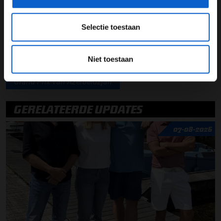
vrije training GP van Azerbeidzjan
Selectie toestaan
Oscar Piastri
McLaren
Niet toestaan
Kwalificatie Formule 1
Formule 1
Grand Prix van Azerbeidzjan
GERELATEERDE UPDATES
07-08-2026