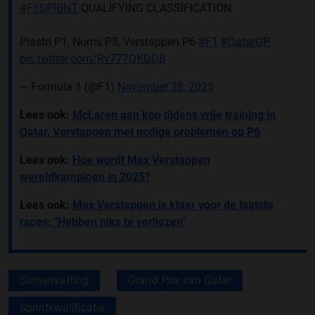
#F1SPRINT
QUALIFYING CLASSIFICATION
Piastri P1, Norris P3, Verstappen P6
#F1
#QatarGP
pic.twitter.com/Rv777QKDDB
— Formula 1 (@F1)
November 28, 2025
Lees ook:
McLaren aan kop tijdens vrije training in
Qatar, Verstappen met nodige problemen op P6
Lees ook:
Hoe wordt Max Verstappen
wereldkampioen in 2025?
Lees ook:
Max Verstappen is klaar voor de laatste
races: "Hebben niks te verliezen"
Samenvatting
Grand Prix van Qatar
Sprintkwalificatie