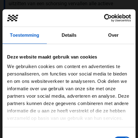
uitzitten van een schorsing vervallen alle actieve
strafpunten in één keer en begint de coureur weer met
een schone lei op nul. Dit seizoen bereikte Kevin
Magnussen 12 strafpunten waardoor de Deen niet mee
mocht doen aan de Grand Prix van Azerbeidzjan. Het
Toestemming
Details
Over
was voor het eerst in de geschiedenis van de sport dat
dit gebeurde.
Deze website maakt gebruik van cookies
We gebruiken cookies om content en advertenties te
WELKOM BIJ GRAND PRIX RADIO
personaliseren, om functies voor social media te bieden
en om ons websiteverkeer te analyseren. Ook delen we
informatie over uw gebruik van onze site met onze
Ben je 24 jaar of ouder?
partners voor social media, adverteren en analyse. Deze
Pas je advertentie instellingen aan en klik hieronder om
partners kunnen deze gegevens combineren met andere
door te gaan naar de website!
informatie die u aan ze heeft verstrekt of die ze hebben
verzameld op basis van uw gebruik van hun services.
Advertentie instellingen
Toon alle alcoholische drankenadvertenties (18+)
Toestemmingsselectie