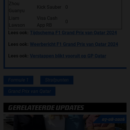
Zhou
Kick Sauber
0
Guanyu
Liam
Visa Cash
0
Lawson
App RB
Lees ook:
Tijdschema F1 Grand Prix van Qatar 2024
Lees ook:
Weerbericht F1 Grand Prix van Qatar 2024
Lees ook:
Verstappen blikt vooruit op GP Qatar
Formule 1
Strafpunten
Grand Prix van Qatar
GERELATEERDE UPDATES
07-08-2026