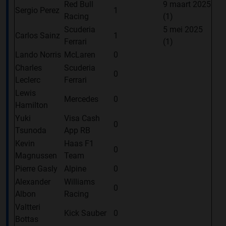
Red Bull
9 maart 2025
Sergio Perez
1
Racing
(1)
Scuderia
5 mei 2025
Carlos Sainz
1
Ferrari
(1)
Lando Norris
McLaren
0
Charles
Scuderia
0
Leclerc
Ferrari
Lewis
Mercedes
0
Hamilton
Yuki
Visa Cash
0
Tsunoda
App RB
Kevin
Haas F1
0
Magnussen
Team
Pierre Gasly
Alpine
0
Alexander
Williams
0
Albon
Racing
Valtteri
Kick Sauber
0
Bottas