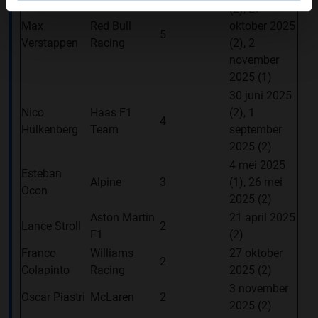
(2), 27
Max
Red Bull
oktober 2025
5
Verstappen
Racing
(2), 2
november
2025 (1)
30 juni 2025
Nico
Haas F1
(2), 1
4
Hülkenberg
Team
september
2025 (2)
4 mei 2025
Esteban
Alpine
3
(1), 26 mei
Ocon
2025 (2)
Aston Martin
21 april 2025
Lance Stroll
2
F1
(2)
Franco
Williams
27 oktober
2
Colapinto
Racing
2025 (2)
3 november
Oscar Piastri
McLaren
2
2025 (2)